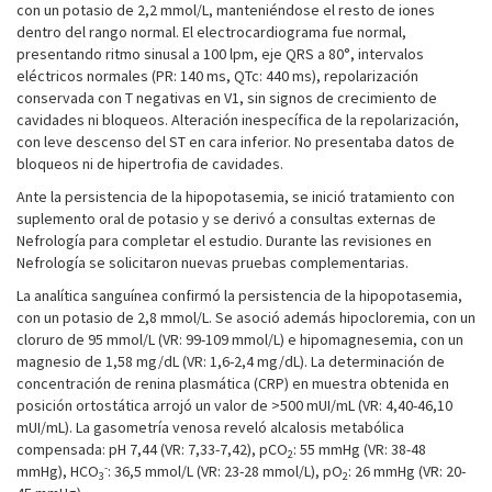
con un potasio de 2,2 mmol/L, manteniéndose el resto de iones
dentro del rango normal. El electrocardiograma fue normal,
presentando ritmo sinusal a 100 lpm, eje QRS a 80°, intervalos
eléctricos normales (PR: 140 ms, QTc: 440 ms), repolarización
conservada con T negativas en V1, sin signos de crecimiento de
cavidades ni bloqueos. Alteración inespecífica de la repolarización,
con leve descenso del ST en cara inferior. No presentaba datos de
bloqueos ni de hipertrofia de cavidades.
Ante la persistencia de la hipopotasemia, se inició tratamiento con
suplemento oral de potasio y se derivó a consultas externas de
Nefrología para completar el estudio. Durante las revisiones en
Nefrología se solicitaron nuevas pruebas complementarias.
La analítica sanguínea confirmó la persistencia de la hipopotasemia,
con un potasio de 2,8 mmol/L. Se asoció además hipocloremia, con un
cloruro de 95 mmol/L (VR: 99-109 mmol/L) e hipomagnesemia, con un
magnesio de 1,58 mg/dL (VR: 1,6-2,4 mg/dL). La determinación de
concentración de renina plasmática (CRP) en muestra obtenida en
posición ortostática arrojó un valor de >500 mUI/mL (VR: 4,40-46,10
mUI/mL). La gasometría venosa reveló alcalosis metabólica
compensada: pH 7,44 (VR: 7,33-7,42), pCO
: 55 mmHg (VR: 38-48
2
-
mmHg), HCO
: 36,5 mmol/L (VR: 23-28 mmol/L), pO
: 26 mmHg (VR: 20-
3
2