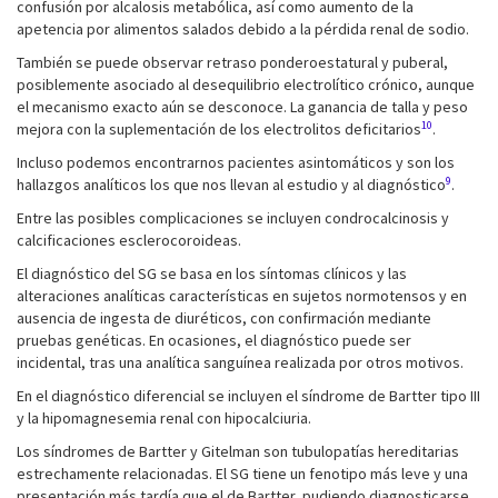
confusión por alcalosis metabólica, así como aumento de la
apetencia por alimentos salados debido a la pérdida renal de sodio.
También se puede observar retraso ponderoestatural y puberal,
posiblemente asociado al desequilibrio electrolítico crónico, aunque
el mecanismo exacto aún se desconoce. La ganancia de talla y peso
10
mejora con la suplementación de los electrolitos deficitarios
.
Incluso podemos encontrarnos pacientes asintomáticos y son los
9
hallazgos analíticos los que nos llevan al estudio y al diagnóstico
.
Entre las posibles complicaciones se incluyen condrocalcinosis y
calcificaciones esclerocoroideas.
El diagnóstico del SG se basa en los síntomas clínicos y las
alteraciones analíticas características en sujetos normotensos y en
ausencia de ingesta de diuréticos, con confirmación mediante
pruebas genéticas. En ocasiones, el diagnóstico puede ser
incidental, tras una analítica sanguínea realizada por otros motivos.
En el diagnóstico diferencial se incluyen el síndrome de Bartter tipo III
y la hipomagnesemia renal con hipocalciuria.
Los síndromes de Bartter y Gitelman son tubulopatías hereditarias
estrechamente relacionadas. El SG tiene un fenotipo más leve y una
presentación más tardía que el de Bartter, pudiendo diagnosticarse