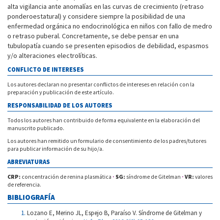
alta vigilancia ante anomalías en las curvas de crecimiento (retraso
ponderoestatural) y considere siempre la posibilidad de una
enfermedad orgánica no endocrinológica en niños con fallo de medro
o retraso puberal. Concretamente, se debe pensar en una
tubulopatía cuando se presenten episodios de debilidad, espasmos
y/o alteraciones electrolíticas.
CONFLICTO DE INTERESES
Los autores declaran no presentar conflictos de intereses en relación con la
preparación y publicación de este artículo.
RESPONSABILIDAD DE LOS AUTORES
Todos los autores han contribuido de forma equivalente en la elaboración del
manuscrito publicado.
Los autores han remitido un formulario de consentimiento de los padres/tutores
para publicar información de su hijo/a.
ABREVIATURAS
CRP:
concentración de renina plasmática
·
SG:
síndrome de Gitelman
·
VR:
valores
de referencia.
BIBLIOGRAFÍA
Lozano E, Merino JL, Espejo B, Paraíso V. Síndrome de Gitelman y