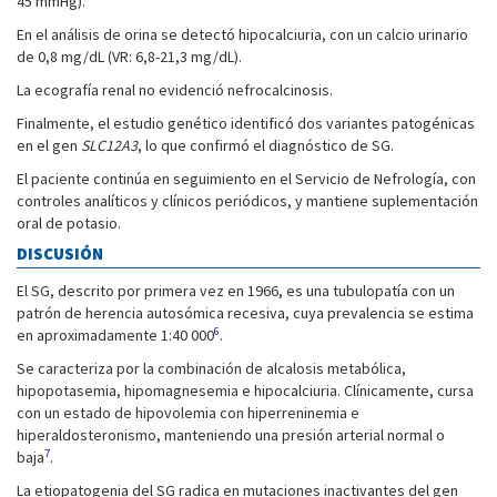
45 mmHg).
En el análisis de orina se detectó hipocalciuria, con un calcio urinario
de 0,8 mg/dL (VR: 6,8-21,3 mg/dL).
La ecografía renal no evidenció nefrocalcinosis.
Finalmente, el estudio genético identificó dos variantes patogénicas
en el gen
SLC12A3
, lo que confirmó el diagnóstico de SG.
El paciente continúa en seguimiento en el Servicio de Nefrología, con
controles analíticos y clínicos periódicos, y mantiene suplementación
oral de potasio.
DISCUSIÓN
El SG, descrito por primera vez en 1966, es una tubulopatía con un
patrón de herencia autosómica recesiva, cuya prevalencia se estima
6
en aproximadamente 1:40 000
.
Se caracteriza por la combinación de alcalosis metabólica,
hipopotasemia, hipomagnesemia e hipocalciuria. Clínicamente, cursa
con un estado de hipovolemia con hiperreninemia e
hiperaldosteronismo, manteniendo una presión arterial normal o
7
baja
.
La etiopatogenia del SG radica en mutaciones inactivantes del gen