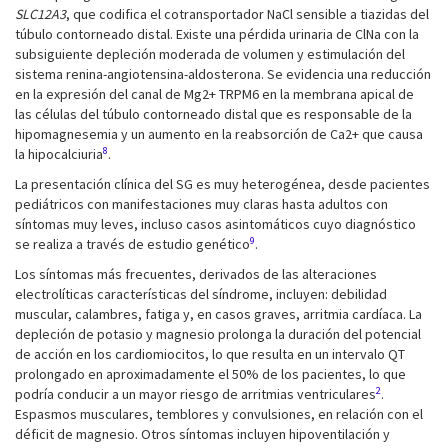
SLC12A3
, que codifica el cotransportador NaCl sensible a tiazidas del
túbulo contorneado distal. Existe una pérdida urinaria de ClNa con la
subsiguiente depleción moderada de volumen y estimulación del
sistema renina-angiotensina-aldosterona. Se evidencia una reducción
en la expresión del canal de Mg2+ TRPM6 en la membrana apical de
las células del túbulo contorneado distal que es responsable de la
hipomagnesemia y un aumento en la reabsorción de Ca2+ que causa
8
la hipocalciuria
.
La presentación clínica del SG es muy heterogénea, desde pacientes
pediátricos con manifestaciones muy claras hasta adultos con
síntomas muy leves, incluso casos asintomáticos cuyo diagnóstico
9
se realiza a través de estudio genético
.
Los síntomas más frecuentes, derivados de las alteraciones
electrolíticas características del síndrome, incluyen: debilidad
muscular, calambres, fatiga y, en casos graves, arritmia cardíaca. La
depleción de potasio y magnesio prolonga la duración del potencial
de acción en los cardiomiocitos, lo que resulta en un intervalo QT
prolongado en aproximadamente el 50% de los pacientes, lo que
2
podría conducir a un mayor riesgo de arritmias ventriculares
.
Espasmos musculares, temblores y convulsiones, en relación con el
déficit de magnesio. Otros síntomas incluyen hipoventilación y