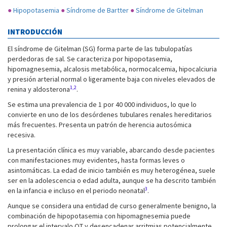
●
Hipopotasemia
●
Síndrome de Bartter
●
Síndrome de Gitelman
INTRODUCCIÓN
El síndrome de Gitelman (SG) forma parte de las tubulopatías
perdedoras de sal. Se caracteriza por hipopotasemia,
hipomagnesemia, alcalosis metabólica, normocalcemia, hipocalciuria
y presión arterial normal o ligeramente baja con niveles elevados de
1,2
renina y aldosterona
.
Se estima una prevalencia de 1 por 40 000 individuos, lo que lo
convierte en uno de los desórdenes tubulares renales hereditarios
más frecuentes. Presenta un patrón de herencia autosómica
recesiva.
La presentación clínica es muy variable, abarcando desde pacientes
con manifestaciones muy evidentes, hasta formas leves o
asintomáticas. La edad de inicio también es muy heterogénea, suele
ser en la adolescencia o edad adulta, aunque se ha descrito también
3
en la infancia e incluso en el periodo neonatal
.
Aunque se considera una entidad de curso generalmente benigno, la
combinación de hipopotasemia con hipomagnesemia puede
prolongar el intervalo QT y desencadenar arritmias potencialmente