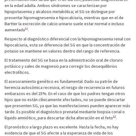
en la edad adulta. Ambos síndromes se caracterizan por
hipopotasemia y alcalosis metabólica; el SG se distingue por
presentar hipomagnesemia e hipocalciuria, mientras que en el de
Bartter la excreción de calcio urinario suele estar normal o incluso
11
aumentada
.
Respecto al diagnóstico diferencial con la hipomagnesemia renal con
hipocalciuria, esta se diferencia del SG en que la concentración de
potasio se mantiene en valores dentro del rango de referencia.
El tratamiento del SG se basa en la administración oral de cloruro
potásico y sales de magnesio para corregir los desequilibrios
electrolíticos.
El asesoramiento genético es fundamental. Dado su patrón de
herencia autosómica recesiva, el riesgo de recurrencia en futuros
embarazos es del 25%. En el caso de que los padres tengan otros
hijos que no están clínicamente afectados, no se puede descartar
que presenten SG, ya que las manifestaciones pueden aparecer más
tarde. Es posible el diagnóstico prenatal mediante biopsia corial o
12
líquido amniótico, para descartar dicha alteración en el feto
.
El pronóstico a largo plazo es excelente. Hasta la fecha, no hay
evidencia de que el SG afecte a la esperanza de vida de los