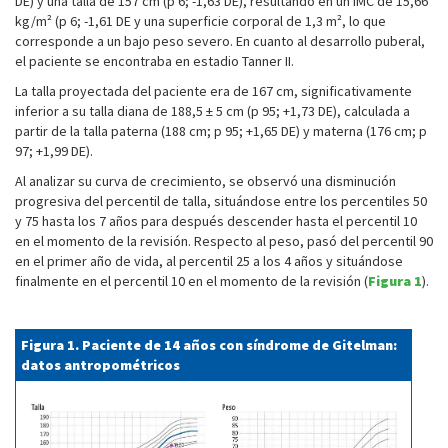
DE) y una talla de 157 cm (p 6; -1,63 DE), resultando en un IMC de 15,66
kg/m² (p 6; -1,61 DE y una superficie corporal de 1,3 m², lo que
corresponde a un bajo peso severo. En cuanto al desarrollo puberal,
el paciente se encontraba en estadio Tanner II.
La talla proyectada del paciente era de 167 cm, significativamente
inferior a su talla diana de 188,5 ± 5 cm (p 95; +1,73 DE), calculada a
partir de la talla paterna (188 cm; p 95; +1,65 DE) y materna (176 cm; p
97; +1,99 DE).
Al analizar su curva de crecimiento, se observó una disminución
progresiva del percentil de talla, situándose entre los percentiles 50
y 75 hasta los 7 años para después descender hasta el percentil 10
en el momento de la revisión. Respecto al peso, pasó del percentil 90
en el primer año de vida, al percentil 25 a los 4 años y situándose
finalmente en el percentil 10 en el momento de la revisión (
Figura 1
).
Figura 1. Paciente de 14 años con síndrome de Gitelman:
datos antropométricos