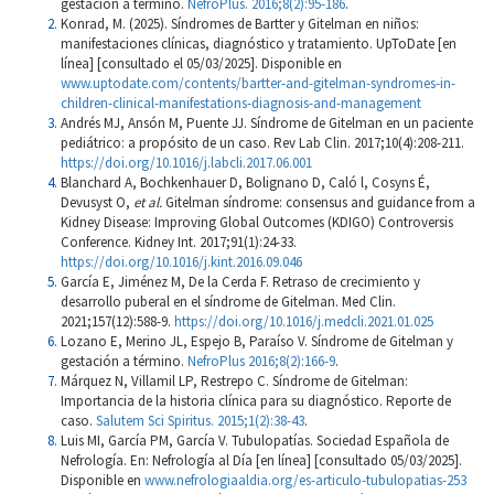
gestación a término.
NefroPlus. 2016;8(2):95-186
.
Konrad, M. (2025). Síndromes de Bartter y Gitelman en niños:
manifestaciones clínicas, diagnóstico y tratamiento. UpToDate [en
línea] [consultado el 05/03/2025]. Disponible en
www.uptodate.com/contents/bartter-and-gitelman-syndromes-in-
children-clinical-manifestations-diagnosis-and-management
Andrés MJ, Ansón M, Puente JJ. Síndrome de Gitelman en un paciente
pediátrico: a propósito de un caso. Rev Lab Clin. 2017;10(4):208-211.
https://doi.org/10.1016/j.labcli.2017.06.001
Blanchard A, Bochkenhauer D, Bolignano D, Caló l, Cosyns É,
Devusyst O,
et al.
Gitelman síndrome: consensus and guidance from a
Kidney Disease: Improving Global Outcomes (KDIGO) Controversis
Conference. Kidney Int. 2017;91(1):24-33.
https://doi.org/10.1016/j.kint.2016.09.046
García E, Jiménez M, De la Cerda F. Retraso de crecimiento y
desarrollo puberal en el síndrome de Gitelman. Med Clin.
2021;157(12):588-9.
https://doi.org/10.1016/j.medcli.2021.01.025
Lozano E, Merino JL, Espejo B, Paraíso V. Síndrome de Gitelman y
gestación a término.
NefroPlus 2016;8(2):166-9
.
Márquez N, Villamil LP, Restrepo C. Síndrome de Gitelman:
Importancia de la historia clínica para su diagnóstico. Reporte de
caso.
Salutem Sci Spiritus. 2015;1(2):38-43
.
Luis MI, García PM, García V. Tubulopatías. Sociedad Española de
Nefrología. En: Nefrología al Día [en línea] [consultado 05/03/2025].
Disponible en
www.nefrologiaaldia.org/es-articulo-tubulopatias-253