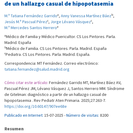
de un hallazgo casual de hipopotasemia
a
b
M.ª Tatiana Fernández Garrido
,
Anny Vanessa Martínez Báez
,
c
c
Jesús M.ª Pascual Pérez
,
Jorge Lévano Vásquez
,
a
M.ª Mercedes Santos Herrero
a
Médico de Familia y Médico Puericultor. CS Los Pintores. Parla.
Madrid. España
b
Médico de Familia. CS Los Pintores. Parla. Madrid. España
c
Pediatra. CS Los Pintores. Parla. Madrid. España.
Correspondencia: MT Fernández. Correo electrónico:
tatiana.fernandez@salud.madrid.org
Cómo citar este artículo:
Fernández Garrido MT, Martínez Báez AV,
Pascual Pérez JM, Lévano Vásquez J, Santos Herrero MM. Síndrome
de Gitelman: diagnóstico a partir de un hallazgo casual de
hipopotasemia . Rev Pediatr Aten Primaria. 2025;27:263-7.
https://doi.org/10.60147/907ee68e
Publicado en Internet:
15-07-2025 -
Número de visitas:
8200
Resumen