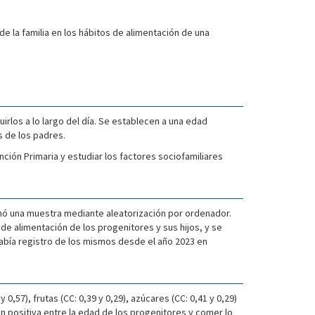
e la familia en los hábitos de alimentación de una
irlos a lo largo del día. Se establecen a una edad
s de los padres.
nción Primaria y estudiar los factores sociofamiliares
onó una muestra mediante aleatorización por ordenador.
de alimentación de los progenitores y sus hijos, y se
 había registro de los mismos desde el año 2023 en
,57), frutas (CC: 0,39 y 0,29), azúcares (CC: 0,41 y 0,29)
ón positiva entre la edad de los progenitores y comer lo