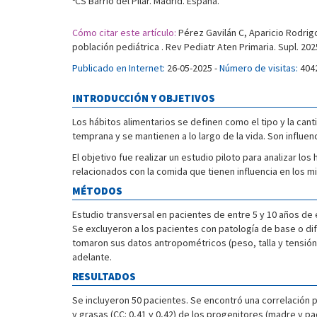
CS Barrio del Pilar. Madrid. España.
Cómo citar este artículo:
Pérez Gavilán C, Aparicio Rodrigo
población pediátrica . Rev Pediatr Aten Primaria. Supl. 202
Publicado en Internet:
26-05-2025 -
Número de visitas:
404
INTRODUCCIÓN Y OBJETIVOS
Los hábitos alimentarios se definen como el tipo y la can
temprana y se mantienen a lo largo de la vida. Son influe
El objetivo fue realizar un estudio piloto para analizar l
relacionados con la comida que tienen influencia en los m
MÉTODOS
Estudio transversal en pacientes de entre 5 y 10 años de
Se excluyeron a los pacientes con patología de base o dif
tomaron sus datos antropométricos (peso, talla y tensión a
adelante.
RESULTADOS
Se incluyeron 50 pacientes. Se encontró una correlación pos
y grasas (CC: 0,41 y 0,42) de los progenitores (madre y p