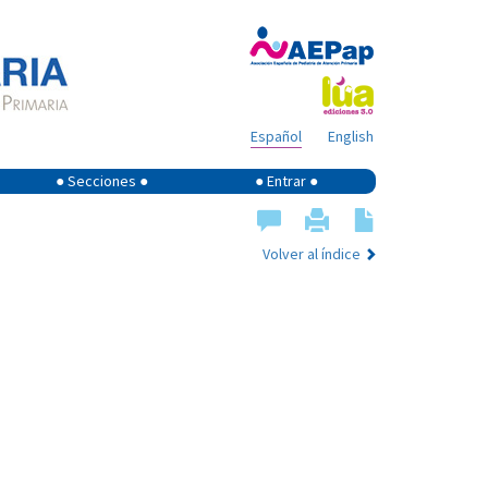
Español
English
● Secciones ●
● Entrar ●
Volver al índice