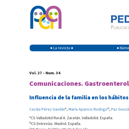
● La revista ●
● Númer
Vol. 27 - Num. 34
Comunicaciones. Gastroenterolo
Influencia de la familia en los hábit
a
b
Cecilia Pérez Gavilán
,
María Aparicio Rodrigo
,
Paz Gonzá
a
CS Valladolid Rural-II. Zaratán. Valladolid. España.
b
CS Entrevías. Madrid. España.
c