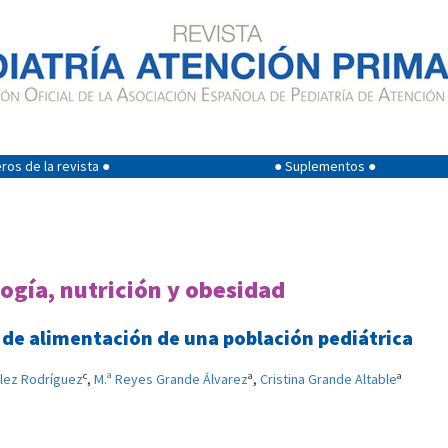
os de la revista ●
● Suplementos ●
gía, nutrición y obesidad
os de alimentación de una población pediátrica
c
a
a
lez Rodríguez
,
M.ª Reyes Grande Álvarez
,
Cristina Grande Altable