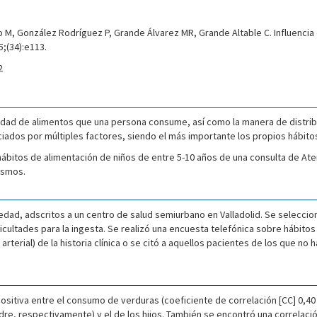
 M, González Rodríguez P, Grande Álvarez MR, Grande Altable C. Influencia d
5;(34):e113.
2
tidad de alimentos que una persona consume, así como la manera de distribu
nciados por múltiples factores, siendo el más importante los propios hábito
os hábitos de alimentación de niños de entre 5-10 años de una consulta de Ate
ismos.
 edad, adscritos a un centro de salud semiurbano en Valladolid. Se selecci
icultades para la ingesta. Se realizó una encuesta telefónica sobre hábitos 
rterial) de la historia clínica o se citó a aquellos pacientes de los que no
itiva entre el consumo de verduras (coeficiente de correlación [CC] 0,40 y 0
adre, respectivamente) y el de los hijos. También se encontró una correlaci