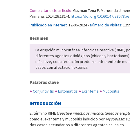
Cómo citar este artículo:
Guzmán Tena P, Maruenda Jiménez
Primaria. 2024;26:181-4.
https://doi.org/10.60147/a8578be
Publicado en Internet:
12-06-2024 -
Número de visitas:
129
Resumen
La erupción mucocutánea infecciosa reactiva (RIME, po
diferentes agentes etiológicos (víricos y bacterianos
más leve, con afectación predominantemente de mucosa
casos con afectación extensa.
Palabras clave
●
Conjuntivitis
●
Estomatitis
●
Exantema
●
Mucositis
INTRODUCCIÓN
El término RIME (
reactive infectious mucocutaneous erupt
como el exantema y mucositis inducido por
Mycoplasma 
dos casos secundarios a diferentes agentes causales.