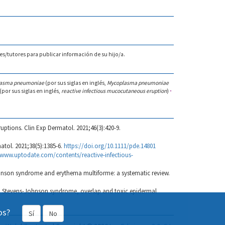
s/tutores para publicar información de su hijo/a.
lasma pneumoniae
(por sus siglas en inglés,
Mycoplasma pneumoniae
or sus siglas en inglés,
reactive infectious mucocutaneous eruption
)
·
tions. Clin Exp Dermatol. 2021;46(3):420-9.
tol. 2021;38(5):1385-6.
https://doi.org/10.1111/pde.14801
www.uptodate.com/contents/reactive-infectious-
hnson syndrome and erythema multiforme: a systematic review.
d Stevens-Johnson syndrome, overlap and toxic epidermal
os?
Sí
No