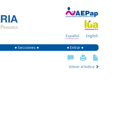
Español
English
● Secciones ●
● Entrar ●
Volver al índice