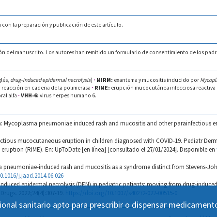
 con la preparación y publicación de este artículo.
n del manuscrito. Los autores han remitido un formulario de consentimiento de los padre
glés,
drug-induced epidermal necrolysis
)
·
MIRM:
exantema y mucositis inducido por
Mycop
:
reacción en cadena de la polimerasa
·
RIME:
erupción mucocutánea infecciosa reactiva (p
ral alfa
·
VHH-6:
virus herpes humano 6.
 Mycoplasma pneumoniae induced rash and mucositis and other parainfectious erup
ctious mucocutaneous eruption in children diagnosed with COVID-19. Pediatr Derma
eruption (RIME). En: UpToDate [en línea] [consultado el 27/01/2024]. Disponible en
ma pneumoniae-induced rash and mucositis as a syndrome distinct from Stevens-Jo
0.1016/j.jaad.2014.06.026
duced epidermal necrolysis (DEN) in pediatric patients: moving from drug-induce
 Drugs. 2022;24(4):307-19.
https://doi.org/10.1007/s40272-022-00515-0
ional sanitario apto para prescribir o dispensar medicament