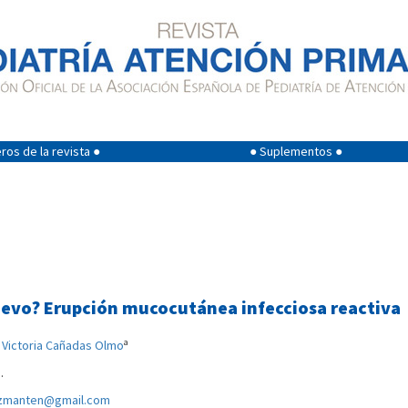
os de la revista ●
● Suplementos ●
uevo? Erupción mucocutánea infecciosa reactiva
a
,
Victoria Cañadas Olmo
.
zmanten@gmail.com