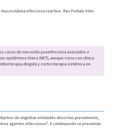
mucocutánea infecciosa reactiva . Rev Pediatr Aten
 los casos de mucositis posinfecciosa asociados a
is epidérmica tóxica (NET), aunque cursa con clínica
bioterapia dirigida y corticoterapia sistémica en
 objetivo de englobar entidades descritas previamente,
1
otros agentes infecciosos
. A continuación se presentan