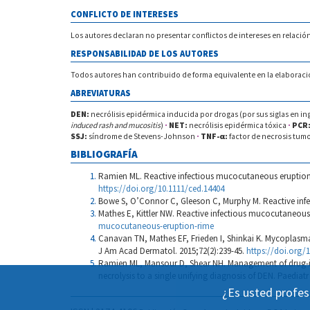
CONFLICTO DE INTERESES
Los autores declaran no presentar conflictos de intereses en relación
RESPONSABILIDAD DE LOS AUTORES
Todos autores han contribuido de forma equivalente en la elaboració
ABREVIATURAS
DEN:
necrólisis epidérmica inducida por drogas (por sus siglas en in
induced rash and mucositis
)
·
NET:
necrólisis epidérmica tóxica
·
PCR
SSJ:
síndrome de Stevens-Johnson
·
TNF-α:
factor de necrosis tumo
BIBLIOGRAFÍA
Ramien ML. Reactive infectious mucocutaneous eruption:
https://doi.org/10.1111/ced.14404
Bowe S, O’Connor C, Gleeson C, Murphy M. Reactive infe
Mathes E, Kittler NW. Reactive infectious mucocutaneous 
mucocutaneous-eruption-rime
Canavan TN, Mathes EF, Frieden I, Shinkai K. Mycoplas
J Am Acad Dermatol. 2015;72(2):239-45.
https://doi.org/1
Ramien ML, Mansour D, Shear NH. Management of drug-in
necrolysis to a single unifying diagnosis of DEN. Paediatr
¿Es usted profes