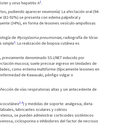
1
ster y virus hepatitis A
.
 tos, pudiendo aparecer neumonía). La afectación oral (94-
lar (82-92%) se presenta con edema palpebral y
cuente (34%), en forma de lesiones vesículo-ampollosas
rología de
Mycoplasma pneumoniae
, radiografía de tórax
1
es simple
. La realización de biopsia cutánea es
), previamente denominado SSJ/NET inducido por
fectación mucosa; suele precisar ingreso en Unidades de
idades, como eritema multiforme (típicamente lesiones en
, enfermedad de Kawasaki, pénfigo vulgar o
ección de vías respiratorias altas y sin antecedente de
2,4
 mucocutáneo
) y medidas de soporte: analgesia, dieta
abiales, lubricantes oculares y colirios
 extensa, se pueden administrar corticoides sistémicos
venosa, ciclosporina o inhibidores del factor de necrosis