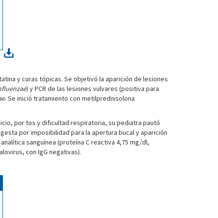
atina y curas tópicas. Se objetivó la aparición de lesiones
nfluenzae
) y PCR de las lesiones vulvares (positiva para
ae
. Se inició tratamiento con metilprednisolona
cio, por tos y dificultad respiratoria, su pediatra pautó
ngesta por imposibilidad para la apertura bucal y aparición
ó analítica sanguínea (proteína C reactiva 4,75 mg/dl,
lovirus, con IgG negativas).