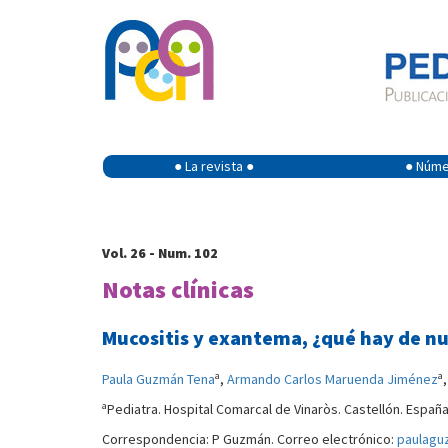
● La revista ●
● Númer
Vol. 26 - Num. 102
Notas clínicas
Mucositis y exantema, ¿qué hay de n
a
a
Paula Guzmán Tena
,
Armando Carlos Maruenda Jiménez
a
Pediatra. Hospital Comarcal de Vinaròs. Castellón. España
Correspondencia: P Guzmán. Correo electrónico:
paulagu