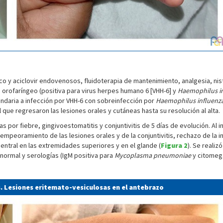
ico y aciclovir endovenosos, fluidoterapia de mantenimiento, analgesia, nist
orofaríngeo (positiva para virus herpes humano 6 [VHH-6] y
Haemophilus i
undaria a infección por VHH-6 con sobreinfección por
Haemophilus influenz
que regresaron las lesiones orales y cutáneas hasta su resolución al alta.
 por fiebre, gingivoestomatitis y conjuntivitis de 5 días de evolución. Al ini
 empeoramiento de las lesiones orales y de la conjuntivitis, rechazo de la i
entral en las extremidades superiores y en el glande (
Figura 2
). Se realiz
normal y serologías (IgM positiva para
Mycoplasma pneumoniae
y citomega
s. Lesiones eritemato-vesiculosas en el antebrazo