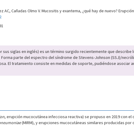
 AC, Cañadas Olmo V. Mucositis y exantema, ¿qué hay de nuevo? Erupción 
2
91
r sus siglas en inglés) es un término surgido recientemente que describe
). Forma parte del espectro del síndrome de Stevens-Johnson (SSJ)/necrólis
. El tratamiento consiste en medidas de soporte, pudiéndose asociar anti
ion
, erupción mucocutánea infecciosa reactiva) se propuso en 2019 con el
pneumoniae
(MIRM), y erupciones mucocutáneas similares producidas por 