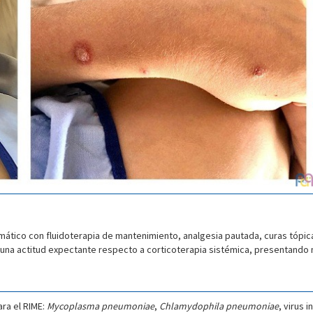
ático con fluidoterapia de mantenimiento, analgesia pautada, curas tópicas
na actitud expectante respecto a corticoterapia sistémica, presentando mej
ra el RIME:
Mycoplasma pneumoniae
,
Chlamydophila pneumoniae
, virus 