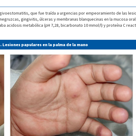
givoestomatitis, que fue traída a urgencias por empeoramiento de las lesion
 negruzcas, gingivitis, úlceras y membranas blanquecinas en la mucosa oral
caba acidosis metabólica (pH 7,28, bicarbonato 10 mmol/l) y proteína C react
. Lesiones papulares en la palma de la mano