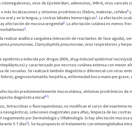
 citomegalovirus, virus de Epstein-Barr, adenovirus, VHH-6, virus varicela zó
4
s o más localizaciones y síntomas prodrómicos (fiebre, malestar, cefalea
y
1
 oral y en la lengua, y costras labiales hemorrágicas
. La afectación ocu
2
 hay afectación de mucosa urogenital
. La afectación cutánea es menos fre
2
 morbiliformes
.
a realizar analítica sanguínea (elevación de reactantes de fase aguda), se
asma pneumoniae
,
Clamydophila pneumoniae
, virus respiratorios y herp
isis epidérmica inducida por drogas (DEN,
drug-induced epidermal necrolysis
ntiepilépticos) y caracterizado por necrosis cutánea extensa con menor a
 de secuelas. Se realizará también diagnóstico diferencial con otras ent
de fiebre), gingivoestomatitis herpética, enfermedad boca-mano-pie grave
 y afectación predominantemente mucocutánea, síntomas prodrómicos de inf
4,5
pecha diagnóstica inicial
.
idos, tetraciclinas o fluoroquinolonas; no modifican el curso del exantema
 nasogástrica), soluciones magistrales para aftas, limpieza de las costras l
 el seguimiento por Dermatología y Oftalmología. Si hay afectación mucosa
2
urante 5-7 días
). Se ha propuesto el tratamiento con inmunoglobulina intra