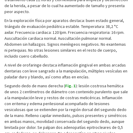
de la herida, a pesar de lo cual ha aumentado de tamaño y presenta
peor aspecto.
En la exploración física por aparatos destaca: buen estado general,
triángulo de evaluación pediátrica estable. Temperatura: 38,2 °C
axilar. Frecuencia cardiaca: 120 lpm. Frecuencia respiratoria: 16 rpm.
Auscultación cardiaca normal. Auscultación pulmonar normal.
Abdomen sin hallazgos. Signos meníngeos negativos. No exantemas
ni petequias. No otras lesiones similares en el resto de cuerpo,
incluido cuero cabelludo.
A nivel de orofaringe destaca inflamación gingival en ambas arcadas
dentarias con leve sangrado a la manipulación, múltiples vesículas en
paladar duro y blando, así como aftas en encías.
Segundo dedo de mano derecha (
Fig. 1
): lesión costrosa hemática
de unos 2 centímetros de diámetro con contenido purulento que sale
a la manipulación leve y restos de costras melicéricas. Inflamación
con eritema y edema perilesional acompañado de lesiones
vesiculosas que se extienden por la región dorsal del segundo dedo
de la mano. Relleno capilar inmediato, pulsos presentes y simétricos
en ambas manos, movilidad conservada del segundo dedo, aunque
limitada por dolor. Se palpan dos adenopatías epitrocleares de 0,5