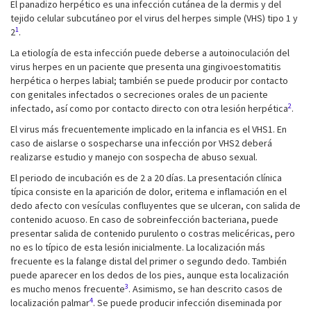
El panadizo herpético es una infección cutánea de la dermis y del
tejido celular subcutáneo por el virus del herpes simple (VHS) tipo 1 y
1
2
.
La etiología de esta infección puede deberse a autoinoculación del
virus herpes en un paciente que presenta una gingivoestomatitis
herpética o herpes labial; también se puede producir por contacto
con genitales infectados o secreciones orales de un paciente
2
infectado, así como por contacto directo con otra lesión herpética
.
El virus más frecuentemente implicado en la infancia es el VHS1. En
caso de aislarse o sospecharse una infección por VHS2 deberá
realizarse estudio y manejo con sospecha de abuso sexual.
El periodo de incubación es de 2 a 20 días. La presentación clínica
típica consiste en la aparición de dolor, eritema e inflamación en el
dedo afecto con vesículas confluyentes que se ulceran, con salida de
contenido acuoso. En caso de sobreinfección bacteriana, puede
presentar salida de contenido purulento o costras melicéricas, pero
no es lo típico de esta lesión inicialmente. La localización más
frecuente es la falange distal del primer o segundo dedo. También
puede aparecer en los dedos de los pies, aunque esta localización
3
es mucho menos frecuente
. Asimismo, se han descrito casos de
4
localización palmar
. Se puede producir infección diseminada por