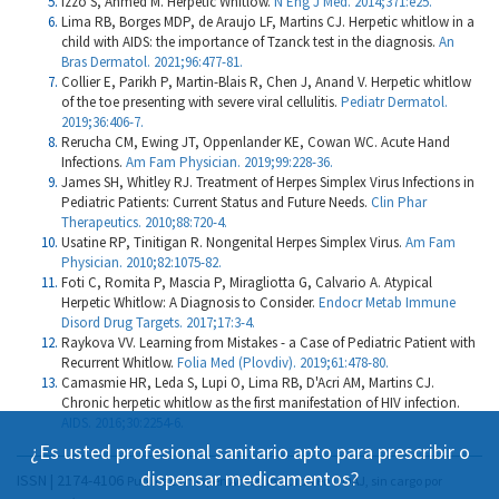
Izzo S, Ahmed M. Herpetic Whitlow.
N Eng J Med. 2014;371:e25.
Lima RB, Borges MDP, de Araujo LF, Martins CJ. Herpetic whitlow in a
child with AIDS: the importance of Tzanck test in the diagnosis.
An
Bras Dermatol. 2021;96:477-81.
Collier E, Parikh P, Martin-Blais R, Chen J, Anand V. Herpetic whitlow
of the toe presenting with severe viral cellulitis.
Pediatr Dermatol.
2019;36:406-7.
Rerucha CM, Ewing JT, Oppenlander KE, Cowan WC. Acute Hand
Infections.
Am Fam Physician. 2019;99:228-36.
James SH, Whitley RJ. Treatment of Herpes Simplex Virus Infections in
Pediatric Patients: Current Status and Future Needs.
Clin Phar
Therapeutics. 2010;88:720-4.
Usatine RP, Tinitigan R. Nongenital Herpes Simplex Virus.
Am Fam
Physician. 2010;82:1075-82.
Foti C, Romita P, Mascia P, Miragliotta G, Calvario A. Atypical
Herpetic Whitlow: A Diagnosis to Consider.
Endocr Metab Immune
Disord Drug Targets. 2017;17:3-4.
Raykova VV. Learning from Mistakes - a Case of Pediatric Patient with
Recurrent Whitlow.
Folia Med (Plovdiv). 2019;61:478-80.
Camasmie HR, Leda S, Lupi O, Lima RB, D'Acri AM, Martins CJ.
Chronic herpetic whitlow as the first manifestation of HIV infection.
AIDS. 2016;30:2254-6.
¿Es usted profesional sanitario apto para prescribir o
dispensar medicamentos?
ISSN | 2174-4106
Publicación Open Acess, incluida en DOAJ, sin cargo por