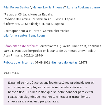
a
b
c
Pilar Ferrer Santos
,
Manuel Lavilla Jiménez
,
Lorena Abellanas Jarne
a
Pediatra. CS Jaca. Huesca. España.
b
Médico de Familia. CS Sabiñánigo. Huesca . España.
c
Enfermera. CS Sabiñánigo. Huesca. España.
Correspondencia: P Ferrer . Correo electrónico:
pilarferrersantos@gmail.com
Cómo citar este artículo:
Ferrer Santos P, Lavilla Jiménez M, Abellanas
Jarne L. Panadizo herpético en lactante de 20 meses . Rev Pediatr
Aten Primaria. 2022;24:295-9.
Publicado en Internet:
07-09-2022 -
Número de visitas:
28673
Resumen
El panadizo herpético es una lesión cutánea producida por el
virus herpes simple, en pediatría especialmente el virus
herpes tipo 1. Es una lesión que se debe conocer para evitar
realizar un diagnóstico incorrecto e instaurar tratamientos
innecesarios o incluso perjudiciales.