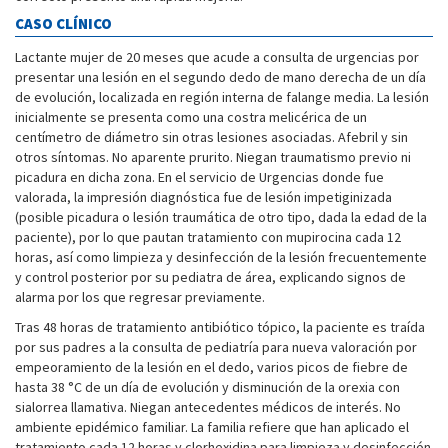
CASO CLÍNICO
Lactante mujer de 20 meses que acude a consulta de urgencias por
presentar una lesión en el segundo dedo de mano derecha de un día
de evolución, localizada en región interna de falange media. La lesión
inicialmente se presenta como una costra melicérica de un
centímetro de diámetro sin otras lesiones asociadas. Afebril y sin
otros síntomas. No aparente prurito. Niegan traumatismo previo ni
picadura en dicha zona. En el servicio de Urgencias donde fue
valorada, la impresión diagnóstica fue de lesión impetiginizada
(posible picadura o lesión traumática de otro tipo, dada la edad de la
paciente), por lo que pautan tratamiento con mupirocina cada 12
horas, así como limpieza y desinfección de la lesión frecuentemente
y control posterior por su pediatra de área, explicando signos de
alarma por los que regresar previamente.
Tras 48 horas de tratamiento antibiótico tópico, la paciente es traída
por sus padres a la consulta de pediatría para nueva valoración por
empeoramiento de la lesión en el dedo, varios picos de fiebre de
hasta 38 °C de un día de evolución y disminución de la orexia con
sialorrea llamativa. Niegan antecedentes médicos de interés. No
ambiente epidémico familiar. La familia refiere que han aplicado el
tratamiento cada 12 horas y clorhexidina para limpieza y desinfección