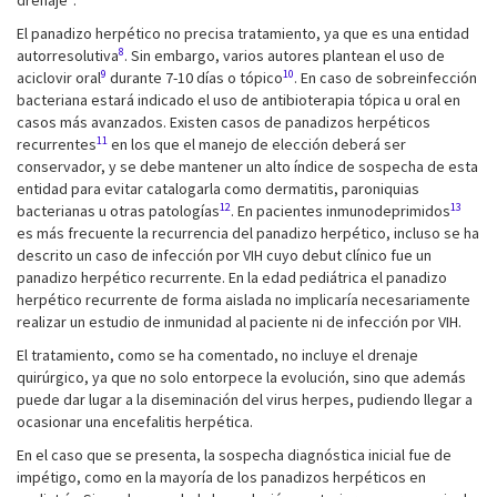
drenaje
.
El panadizo herpético no precisa tratamiento, ya que es una entidad
8
autorresolutiva
. Sin embargo, varios autores plantean el uso de
9
10
aciclovir oral
durante 7-10 días o tópico
. En caso de sobreinfección
bacteriana estará indicado el uso de antibioterapia tópica u oral en
casos más avanzados. Existen casos de panadizos herpéticos
11
recurrentes
en los que el manejo de elección deberá ser
conservador, y se debe mantener un alto índice de sospecha de esta
entidad para evitar catalogarla como dermatitis, paroniquias
12
13
bacterianas u otras patologías
. En pacientes inmunodeprimidos
es más frecuente la recurrencia del panadizo herpético, incluso se ha
descrito un caso de infección por VIH cuyo debut clínico fue un
panadizo herpético recurrente. En la edad pediátrica el panadizo
herpético recurrente de forma aislada no implicaría necesariamente
realizar un estudio de inmunidad al paciente ni de infección por VIH.
El tratamiento, como se ha comentado, no incluye el drenaje
quirúrgico, ya que no solo entorpece la evolución, sino que además
puede dar lugar a la diseminación del virus herpes, pudiendo llegar a
ocasionar una encefalitis herpética.
En el caso que se presenta, la sospecha diagnóstica inicial fue de
impétigo, como en la mayoría de los panadizos herpéticos en