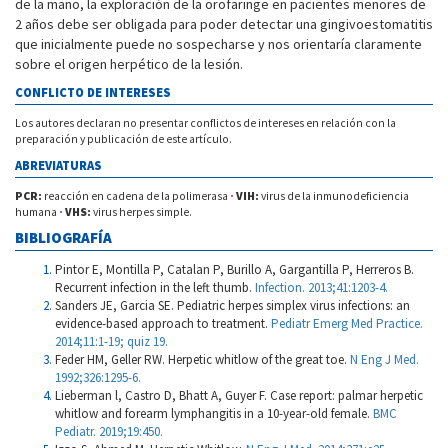
de la mano, la exploración de la orofaringe en pacientes menores de
2 años debe ser obligada para poder detectar una gingivoestomatitis
que inicialmente puede no sospecharse y nos orientaría claramente
sobre el origen herpético de la lesión.
CONFLICTO DE INTERESES
Los autores declaran no presentar conflictos de intereses en relación con la
preparación y publicación de este artículo.
ABREVIATURAS
PCR:
reacción en cadena de la polimerasa
·
VIH:
virus de la inmunodeficiencia
humana
·
VHS:
virus herpes simple.
BIBLIOGRAFÍA
Pintor E, Montilla P, Catalan P, Burillo A, Gargantilla P, Herreros B.
Recurrent infection in the left thumb.
Infection. 2013;41:1203-4.
Sanders JE, Garcia SE. Pediatric herpes simplex virus infections: an
evidence-based approach to treatment.
Pediatr Emerg Med Practice.
2014;11:1-19; quiz 19.
Feder HM, Geller RW. Herpetic whitlow of the great toe.
N Eng J Med.
1992;326:1295-6.
Lieberman l, Castro D, Bhatt A, Guyer F. Case report: palmar herpetic
whitlow and forearm lymphangitis in a 10-year-old female.
BMC
Pediatr. 2019;19:450.