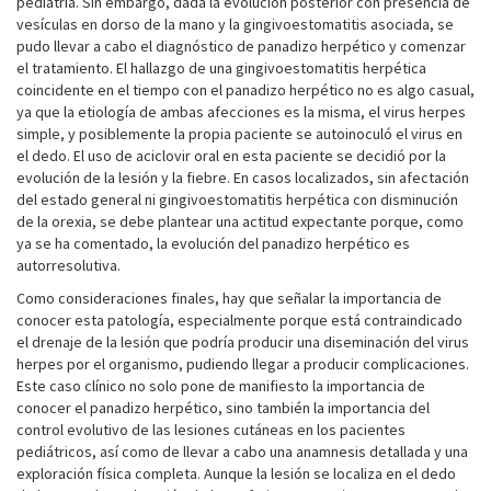
pediatría. Sin embargo, dada la evolución posterior con presencia de
vesículas en dorso de la mano y la gingivoestomatitis asociada, se
pudo llevar a cabo el diagnóstico de panadizo herpético y comenzar
el tratamiento. El hallazgo de una gingivoestomatitis herpética
coincidente en el tiempo con el panadizo herpético no es algo casual,
ya que la etiología de ambas afecciones es la misma, el virus herpes
simple, y posiblemente la propia paciente se autoinoculó el virus en
el dedo. El uso de aciclovir oral en esta paciente se decidió por la
evolución de la lesión y la fiebre. En casos localizados, sin afectación
del estado general ni gingivoestomatitis herpética con disminución
de la orexia, se debe plantear una actitud expectante porque, como
ya se ha comentado, la evolución del panadizo herpético es
autorresolutiva.
Como consideraciones finales, hay que señalar la importancia de
conocer esta patología, especialmente porque está contraindicado
el drenaje de la lesión que podría producir una diseminación del virus
herpes por el organismo, pudiendo llegar a producir complicaciones.
Este caso clínico no solo pone de manifiesto la importancia de
conocer el panadizo herpético, sino también la importancia del
control evolutivo de las lesiones cutáneas en los pacientes
pediátricos, así como de llevar a cabo una anamnesis detallada y una
exploración física completa. Aunque la lesión se localiza en el dedo