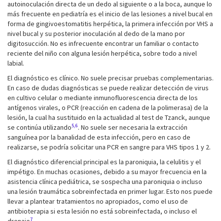
autoinoculación directa de un dedo al siguiente o a la boca, aunque lo
más frecuente en pediatría es el inicio de las lesiones a nivel bucal en
forma de gingivoestomatitis herpética, la primera infección por VHS a
nivel bucal y su posterior inoculación al dedo de la mano por
digitosucción. No es infrecuente encontrar un familiar o contacto
reciente del niño con alguna lesión herpética, sobre todo a nivel
labial.
El diagnóstico es clínico. No suele precisar pruebas complementarias.
En caso de dudas diagnósticas se puede realizar detección de virus
en cultivo celular o mediante inmunofluorescencia directa de los
antígenos virales, o PCR (reacción en cadena de la polimerasa) de la
lesión, la cual ha sustituido en la actualidad al test de Tzanck, aunque
5,6
se continúa utilizando
. No suele ser necesaria la extracción
sanguínea por la banalidad de esta infección, pero en caso de
realizarse, se podría solicitar una PCR en sangre para VHS tipos 1 y 2.
El diagnóstico diferencial principal es la paroniquia, la celulitis y el
impétigo. En muchas ocasiones, debido a su mayor frecuencia en la
asistencia clínica pediátrica, se sospecha una paroniquia o incluso
una lesión traumática sobreinfectada en primer lugar. Esto nos puede
llevar a plantear tratamientos no apropiados, como el uso de
antibioterapia si esta lesión no está sobreinfectada, o incluso el
7