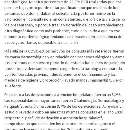
nasofaríngea. Nuestro porcentaje de 28,8% PCR realizadas pudiera
parecer bajo, pero puede estar justificado porque muchos de los
síntomas que demandaban al solicitar cita posteriormente en la
valoración en consulta no eran consistentes, o el día de la visita ya no
los presentaban, o porque tras la valoración del caso establecíamos
otro diagnóstico como más probable, todo ello unido a que en ese
momento epidemiológico teníamos un descenso en la incidencia de
casos y, por tanto, de posible transmisión.
Más allá de la COVID-19 los motivos de consulta más referidos fueron
de causa dermatológica y en relación con procesos alérgicos y asma
(recordemos que nuestro periodo de estudio fue el mes de junio). No
obstante, evidenciamos menor carga de esta patología comparada
con temporadas previas. Indudablemente el confinamiento y las
medidas de higiene y protección (lavado manos, mascarilla) tuvieron
su efecto.
En cuanto a las derivaciones a atención hospitalaria fueron un 5,2%.
Las especialidades mayoritarias fueron Oftalmología, Dermatología y
Psiquiatría, esta última con un 8,7% de las derivaciones. Al revisar un
estudio llevado a cabo en nuestras mismas consultas en el año 2008
21
respecto al perfil de derivación a atención hospitalaria
,
comprobamos que coinciden los dos primeros motivos, pero el
tercero en frecuencia entonces fue Traumatología, estando