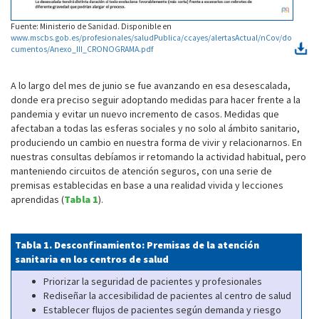
Fuente: Ministerio de Sanidad. Disponible en
www.mscbs.gob.es/profesionales/saludPublica/ccayes/alertasActual/nCov/do
cumentos/Anexo_III_CRONOGRAMA.pdf
A lo largo del mes de junio se fue avanzando en esa desescalada,
donde era preciso seguir adoptando medidas para hacer frente a la
pandemia y evitar un nuevo incremento de casos. Medidas que
afectaban a todas las esferas sociales y no solo al ámbito sanitario,
produciendo un cambio en nuestra forma de vivir y relacionarnos. En
nuestras consultas debíamos ir retomando la actividad habitual, pero
manteniendo circuitos de atención seguros, con una serie de
premisas establecidas en base a una realidad vivida y lecciones
aprendidas (
Tabla 1
).
Tabla 1. Desconfinamiento: Premisas de la atención
sanitaria en los centros de salud
Priorizar la seguridad de pacientes y profesionales
Rediseñar la accesibilidad de pacientes al centro de salud
Establecer flujos de pacientes según demanda y riesgo