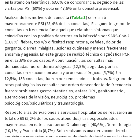
en la atención telefónica, 63,6% de concordancia, seguido de las
visitas por PSI (60%) y solo un 47,6% en la consulta presencial.
Analizando los motivos de consulta (
Tabla 3
) se realizó
mayoritariamente PSI (23,4% de las consultas). El siguiente grupo de
consultas en frecuencia fue aquel que relataban síntomas que
coincidían con los posibles descritos en la infección por SARS-CoV-2
(13,8%): fiebre, tos y/o dificultad respiratoria, cefalea, dolor de
garganta, diarrea, mialgias, lesiones cutáneas y menos frecuentes
anosmia y ageusia. En este grupo se realizó técnica diagnóstica PCR
en el 28,6% de los casos. A continuación, las consultas más
demandadas fueron dermatológicas (12,9%) seguidas por las
consultas en relación con asma y procesos alérgicos (5,7%). Un
12,5%, 158 consultas, fueron por temas administrativos. Del grupo de
otras patologías las consultas por orden descendente de frecuencia
fueron: problemas gastrointestinales, esfera ORL, genitourinario,
alteraciones de la visión, neurológico, problemas
psicológicos/psiquiátricos y traumatología.
Respecto a las derivaciones a servicios hospitalarios se realizaron un
total de 69 (5,2% de los casos atendidos). Las especialidades
mayoritarias en este caso fueron Oftalmología (40,6%), Dermatología
(10,1%) y Psiquiatría (8,7%). Solo realizamos una derivación directa al
servicio de urgencias, por un cuadro de deshidratación en un lactante