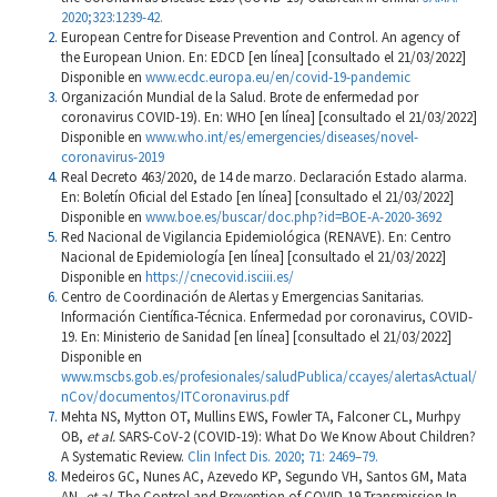
2020;323:1239-42.
European Centre for Disease Prevention and Control. An agency of
the European Union. En: EDCD [en línea] [consultado el 21/03/2022]
Disponible en
www.ecdc.europa.eu/en/covid-19-pandemic
Organización Mundial de la Salud. Brote de enfermedad por
coronavirus COVID-19). En: WHO [en línea] [consultado el 21/03/2022]
Disponible en
www.who.int/es/emergencies/diseases/novel-
coronavirus-2019
Real Decreto 463/2020, de 14 de marzo. Declaración Estado alarma.
En: Boletín Oficial del Estado [en línea] [consultado el 21/03/2022]
Disponible en
www.boe.es/buscar/doc.php?id=BOE-A-2020-3692
Red Nacional de Vigilancia Epidemiológica (RENAVE). En: Centro
Nacional de Epidemiología [en línea] [consultado el 21/03/2022]
Disponible en
https://cnecovid.isciii.es/
Centro de Coordinación de Alertas y Emergencias Sanitarias.
Información Científica-Técnica. Enfermedad por coronavirus, COVID-
19. En: Ministerio de Sanidad [en línea] [consultado el 21/03/2022]
Disponible en
www.mscbs.gob.es/profesionales/saludPublica/ccayes/alertasActual/
nCov/documentos/ITCoronavirus.pdf
Mehta NS, Mytton OT, Mullins EWS, Fowler TA, Falconer CL, Murhpy
OB,
et al.
SARS-CoV-2 (COVID-19): What Do We Know About Children?
A Systematic Review.
Clin Infect Dis. 2020; 71: 2469–79.
Medeiros GC, Nunes AC, Azevedo KP, Segundo VH, Santos GM, Mata
AN,
et al.
The Control and Prevention of COVID-19 Transmission In