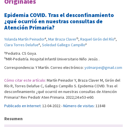
Originales
Epidemia COVID. Tras el desconfinamiento
¿qué ocurrió en nuestras consultas de
Atención Primaria?
a
b
a
Yolanda Martín Peinador
,
Mar Braza Claver
,
Raquel Girón del Río
,
a
a
Clara Torres Delafue
,
Soledad Gallego Campillo
a
Pediatra. CS Goya.
b
MIR-Pediatría. Hospital Infantil Universitario Niño Jesús .
Correspondencia: Y Martín. Correo electrónico:
yolmarpei@gmail.com
Cómo citar este artículo:
Martín Peinador Y, Braza Claver M, Girón del
Río R, Torres Delafue C, Gallego Campillo S. Epidemia COVID. Tras el
desconfinamiento ¿qué ocurrió en nuestras consultas de Atención
Primaria? Rev Pediatr Aten Primaria. 2022;24:e53-e60.
Publicado en Internet:
12-04-2022 -
Número de visitas:
11848
Resumen