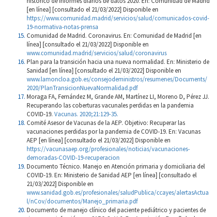
histórico de informes diarios de datos 2020. En: Comunidad de Madrid
[en línea] [consultado el 21/03/2022] Disponible en
https://www.comunidad.madrid/servicios/salud/comunicados-covid-
19-normativa-notas-prensa
Comunidad de Madrid. Coronavirus. En: Comunidad de Madrid [en
línea] [consultado el 21/03/2022] Disponible en
www.comunidad.madrid/servicios/salud/coronavirus
Plan para la transición hacia una nueva normalidad. En: Ministerio de
Sanidad [en línea] [consultado el 21/03/2022] Disponible en
www.lamoncloa.gob.es/consejodeministros/resumenes/Documents/
2020/PlanTransicionNuevaNormalidad.pdf
Moraga FA, Fernández M, Grande AM, Martínez LI, Moreno D, Pérez JJ.
Recuperando las coberturas vacunales perdidas en la pandemia
COVID-19.
Vacunas. 2020;21:129-35.
Comité Asesor de Vacunas de la AEP. Objetivo: Recuperar las
vacunaciones perdidas por la pandemia de COVID-19. En: Vacunas
AEP [en línea] [consultado el 21/03/2022] Disponible en
https://vacunasaep.org/profesionales/noticias/vacunaciones-
demoradas-COVID-19-recuperacion
Documento Técnico. Manejo en Atención primaria y domiciliaria del
COVID-19. En: Ministerio de Sanidad AEP [en línea] [consultado el
21/03/2022] Disponible en
www.sanidad.gob.es/profesionales/saludPublica/ccayes/alertasActua
l/nCov/documentos/Manejo_primaria.pdf
Documento de manejo clínico del paciente pediátrico y pacientes de