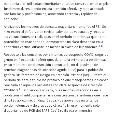
pandemia eran utilizadas minoritariamente, se convirtieron en un pilar
fundamental, resultando en una atención efectiva y bien aceptada
por familias y profesionales, aportando cercanía y rapidez de
actuación.
Analizando los motivos de consulta mayoritariamente fue el PSI. Se
hizo especial esfuerzo en revisar calendarios vacunales y recaptar
las vacunaciones no realizadas en el período anterior, ya que datos
obtenidos en este sentido, demostraron un claro descenso en la
17,18
cobertura vacunal durante los meses iniciales de la pandemia
.
Respecto a las consultas por síntomas de sospecha COVID, segundo
grupo en frecuencia, referir que, durante la primera ola epidémica,
en un momento de transmisión comunitaria, no dispusimos de
pruebas diagnósticas de infección aguda (PDIA) para la población
general sin factores de riesgo en Atención Primaria (AP). Durante el
periodo de este estudio los protocolos que manejábamos indicaban
realizarla en aquellos pacientes con clara sospecha de infección
19
COVID-19
. Esto suponía un reto, pues muchas infecciones en la
población infantil comparten una constelación de síntomas que hace
difícil su aproximación diagnóstica. Nos apoyamos en criterios
20
epidemiológicos y de gravedad clínica
. En ese momento solo
disponíamos de PCR del SARS-CoV-2 realizada en muestra