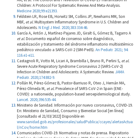
Children: A Protocol For Systematic Review And Meta-Analysis.
Medicine 2020;99:e21393.
Feldstein LR, Rose EB, Horwitz SM, Collins JP, Newhams MM, Son
MBF,
et al.
Multisystem Inflammatory Syndrome in U.S. Children and
Adolescents.
N Engl J Med. 2020;383:334-46.
García A, Antón J, Martínez-Pajares JD, Giralt G, Gómez B, Tagarro A
et al.
Documento español de consenso sobre diagnóstico,
estabilización y tratamiento del síndrome inflamatorio multisistémico
pediátrico vinculado a SARS-CoV-2 (SIM-PedS).
An Pediatr. 2021; 94:
116.e1-e11.
Castagnoli R, Votto M, Licari A, Brambilla I, Bruno R, Perlini S,
et al.
Severe Acute Respiratory Syndrome Coronavirus 2 (SARS-CoV-2)
Infection in Children and Adolescents: A Systematic Review.
JAMA
Pediatr. 2020;174:882-9.
Pollán M, Pérez-Gómez B, Pastor-Barriuso R, Oteo J, Hernán MA,
Pérez-Olmeda M,
et al.
Prevalence of SARS-CoV-2 in Spain (ENE-
COVID): a nationwide, population-based seroepidemiological study.
Lancet. 2020;396:535-44.
Ministerio de Sanidad. Información por nuevo coronavirus, COVID-19.
En: Ministerio de Sanidad, Consumo y Bienestar Social [en línea]
[consultado el 21/03/2022] Disponible en
www.sanidad.gob.es/profesionales/saludPublica/ccayes/alertasActua
l/nCov/home.htm
Comunicados COVID-19. Normativa y notas de prensa. Repositorio