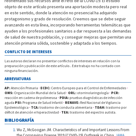
reorientado sus recursos ante el reto de la COVID-19. El estudio
objeto de este artículo presenta una aportación modesta pero real
en este sentido, donde la atención no presencial ha adquirido
protagonismo y grado de resolución. Creemos que se debe seguir
avanzando en esta línea, incorporando herramientas telemáticas que
ayuden a los profesionales sanitarios a dar respuesta a las demandas
de salud de nuestra población, y conseguir mejoras que permitan una
atención primaria sólida, sostenible y adaptada a los tiempos.
CONFLICTO DE INTERESES
Las autoras declaran no presentar conflictos de intereses en relación con la
preparación y publicación de este artículo.. Este trabajo no ha contado con
ninguna financiación.
ABREVIATURAS
AP:
Atención Primaria
·
ECDC:
Centro Europeo para el Control de Enfermedades
·
OMS:
Organización Mundial de la Salud
·
ORL:
otorrinolaringología
·
PCR:
reacción en cadena de polimerasa
·
PDIA:
pruebas diagnósticas de infección
aguda
PSI:
Programa de Salud Infantil
·
RENAVE:
Red Nacional de Vigilancia
Epidemiológica
·
TCA:
trastorno de conducta alimentaria
·
TDAH:
trastorno por
déficit de atención e hiperactividad
·
TEA:
trastorno del espectro autista.
BIBLIOGRAFÍA
Wu Z, McGoogan JM. Characteristics of and Important Lessons From
the Coronavirus Disease 2019 (COVID-19) Outbreak in China.
JAMA.