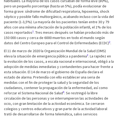
habituales. La mayoría de los casos cursaban de forma leve (80%),
pero un pequeño porcentaje (hasta un 5%), podía evolucionar de
forma grave: síndrome de dificultad respiratoria, hipoxemia, shock
séptico y posible fallo multiorgánico, acabando incluso con la vida del
paciente (1-3,5%). La mayoría de los pacientes tenían entre 30 y 79
años con una mínima afectación de la población infantil, el 1% de los
1
casos reportados
. Tres meses después se habían producido más de
150 000 casos y cerca de 6000 muertos en todo el mundo según
2
datos del Centro Europeo para el Control de Enfermedades (ECDC)
.
El 11 de marzo de 2020 la Organización Mundial de la Salud (OMS)
3
eleva la situación de emergencia pública a pandemia
. La rapidez en
la evolución de los casos, a escala nacional e internacional, obligó a la
adopción de medidas inmediatas y contundentes para hacer frente a
esta situación. El 14 de marzo el gobierno de España declara el
estado de alarma. Pretendía con ello establecer una seria de
medidas con el fin de proteger la salud y la seguridad de los
ciudadanos, contener la propagación de la enfermedad, así como
4
reforzar el Sistema Nacional de Salud
. Se restringió la libre
circulación de las personas y se interrumpieron las actividades de
ocio, con gran limitación de la actividad económica. Se cerraron
colegios y centros educativos y gran parte de la actividad laboral
trató de desarrollarse de forma telemática, salvo servicios