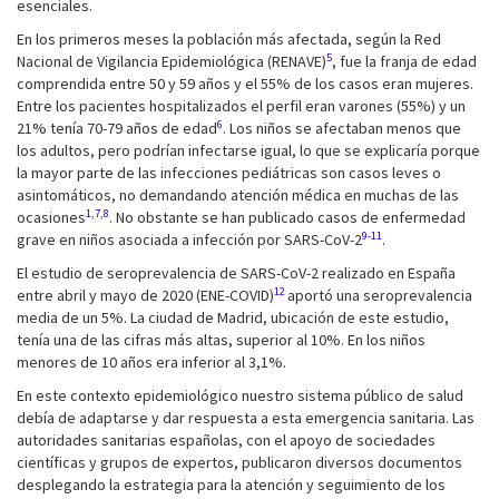
esenciales.
En los primeros meses la población más afectada, según la Red
5
Nacional de Vigilancia Epidemiológica (RENAVE)
, fue la franja de edad
comprendida entre 50 y 59 años y el 55% de los casos eran mujeres.
Entre los pacientes hospitalizados el perfil eran varones (55%) y un
6
21% tenía 70-79 años de edad
. Los niños se afectaban menos que
los adultos, pero podrían infectarse igual, lo que se explicaría porque
la mayor parte de las infecciones pediátricas son casos leves o
asintomáticos, no demandando atención médica en muchas de las
1,7,8
ocasiones
. No obstante se han publicado casos de enfermedad
9-11
grave en niños asociada a infección por SARS-CoV-2
.
El estudio de seroprevalencia de SARS-CoV-2 realizado en España
12
entre abril y mayo de 2020 (ENE-COVID)
aportó una seroprevalencia
media de un 5%. La ciudad de Madrid, ubicación de este estudio,
tenía una de las cifras más altas, superior al 10%. En los niños
menores de 10 años era inferior al 3,1%.
En este contexto epidemiológico nuestro sistema público de salud
debía de adaptarse y dar respuesta a esta emergencia sanitaria. Las
autoridades sanitarias españolas, con el apoyo de sociedades
científicas y grupos de expertos, publicaron diversos documentos
desplegando la estrategia para la atención y seguimiento de los