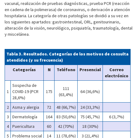
vacunal, realización de pruebas diagnósticas, prueba PCR (reacción
en cadena de la polimerasa) de coronavirus, o derivación a atención
hospitalaria. La categoría de otras patologías se dividió a su vez en
los siguientes apartados: gastrointestinal, ORL, genitourinario,
alteración de la visión, neurológico, psiquiatría, traumatología, dental
y miscelánea.
Tabla 3. Resultados. Categorías de los motivos de consulta
atendidos (y su frecuencia)
Categorías
N
Teléfono
Presencial
Correo
electrónico
Sospecha de
111
1
COVID-19 (PCR
175
64 (36,6%)
(63,4%)
28,6%)
2
Asma y alergia
72
48 (66,7%)
24 (33,3%)
3
Dermatología
164
83 (50,6%)
75 (45,7%)
6 (3,7%)
4
Puericultura
60
42 (70%)
18 (30%)
5
Problema social
14
11 (78,6%)
3 (21,4%)