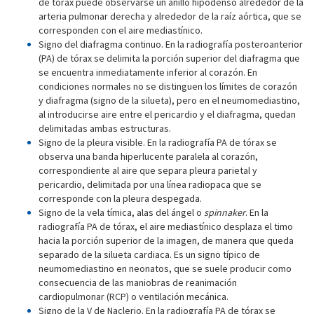
de tórax puede observarse un anillo hipodenso alrededor de la
arteria pulmonar derecha y alrededor de la raíz aórtica, que se
corresponden con el aire mediastínico.
Signo del diafragma continuo. En la radiografía posteroanterior
(PA) de tórax se delimita la porción superior del diafragma que
se encuentra inmediatamente inferior al corazón. En
condiciones normales no se distinguen los límites de corazón
y diafragma (signo de la silueta), pero en el neumomediastino,
al introducirse aire entre el pericardio y el diafragma, quedan
delimitadas ambas estructuras.
Signo de la pleura visible. En la radiografía PA de tórax se
observa una banda hiperlucente paralela al corazón,
correspondiente al aire que separa pleura parietal y
pericardio, delimitada por una línea radiopaca que se
corresponde con la pleura despegada.
Signo de la vela tímica, alas del ángel o
spinnaker
. En la
radiografía PA de tórax, el aire mediastínico desplaza el timo
hacia la porción superior de la imagen, de manera que queda
separado de la silueta cardiaca. Es un signo típico de
neumomediastino en neonatos, que se suele producir como
consecuencia de las maniobras de reanimación
cardiopulmonar (RCP) o ventilación mecánica.
Signo de la V de Naclerio. En la radiografía PA de tórax se