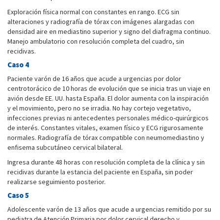
Exploración física normal con constantes en rango. ECG sin
alteraciones y radiografía de tórax con imágenes alargadas con
densidad aire en mediastino superior y signo del diafragma continuo.
Manejo ambulatorio con resolución completa del cuadro, sin
recidivas.
Caso 4
Paciente varón de 16 años que acude a urgencias por dolor
centrotorácico de 10 horas de evolución que se inicia tras un viaje en
avión desde EE. UU. hasta España. El dolor aumenta con la inspiración
y el movimiento, pero no se irradia. No hay cortejo vegetativo,
infecciones previas ni antecedentes personales médico-quirúrgicos
de interés. Constantes vitales, examen físico y ECG rigurosamente
normales. Radiografía de tórax compatible con neumomediastino y
enfisema subcutáneo cervical bilateral.
Ingresa durante 48 horas con resolución completa de la clínica y sin
recidivas durante la estancia del paciente en España, sin poder
realizarse seguimiento posterior.
Caso 5
Adolescente varón de 13 años que acude a urgencias remitido por su
pediatra de Atención Primaria por dolor cervical derecho y