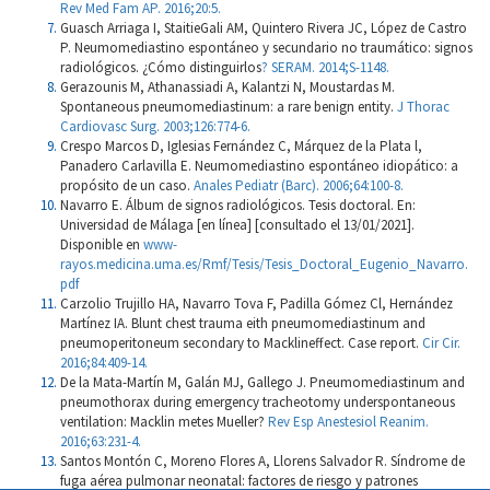
Rev Med Fam AP. 2016;20:5.
Guasch Arriaga I, StaitieGali AM, Quintero Rivera JC, López de Castro
P. Neumomediastino espontáneo y secundario no traumático: signos
radiológicos. ¿Cómo distinguirlos
? SERAM. 2014;S-1148.
Gerazounis M, Athanassiadi A, Kalantzi N, Moustardas M.
Spontaneous pneumomediastinum: a rare benign entity.
J Thorac
Cardiovasc Surg. 2003;126:774-6.
Crespo Marcos D, Iglesias Fernández C, Márquez de la Plata l,
Panadero Carlavilla E. Neumomediastino espontáneo idiopático: a
propósito de un caso.
Anales Pediatr (Barc). 2006;64:100-8.
Navarro E. Álbum de signos radiológicos. Tesis doctoral. En:
Universidad de Málaga [en línea] [consultado el 13/01/2021].
Disponible en
www-
rayos.medicina.uma.es/Rmf/Tesis/Tesis_Doctoral_Eugenio_Navarro.
pdf
Carzolio Trujillo HA, Navarro Tova F, Padilla Gómez Cl, Hernández
Martínez IA. Blunt chest trauma eith pneumomediastinum and
pneumoperitoneum secondary to Macklineffect. Case report.
Cir Cir.
2016;84:409-14.
De la Mata-Martín M, Galán MJ, Gallego J. Pneumomediastinum and
pneumothorax during emergency tracheotomy underspontaneous
ventilation: Macklin metes Mueller?
Rev Esp Anestesiol Reanim.
2016;63:231-4.
Santos Montón C, Moreno Flores A, Llorens Salvador R. Síndrome de
fuga aérea pulmonar neonatal: factores de riesgo y patrones