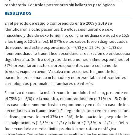
respiratoria. Controles posteriores sin hallazgos patológicos.
RESULTADOS
En el periodo de estudio comprendido entre 2009 y 2019 se
identificaron a ocho pacientes. De ellos, seis fueron de sexo
masculino y dos de sexo femenino, con una mediana de edad de 15,5
años (rango: 12-18 años). El 87% de los casos fueron diagnosticados
de neumomediastino espontáneo (
n
= 7/8) y el 12,5% (
n
= 1/8) de
neumomediastino traumático secundario a realización de endoscopia
digestiva alta. Dentro del grupo de neumomediastino espontáneo, el
37% presentaron factores predisponentes como consumo de
tóxicos, viajes en avión, Valsalva e infecciones. Ninguno de los
pacientes era asmático ni fumador y no presentaban antecedentes
cardiológicos personales ni familiares de interés.
El motivo de consulta más frecuente fue dolor torácico, presente en
el 75% (
n
= 6/8) de la muestra, encontrándose en el 71% (
n
= 5/7) de
los casos de neumomediastino espontáneo y en el único caso de los
secundarios a un traumatismo. El segundo síntoma en frecuencia fue
la disnea, presente en el 37% (
n
= 3/8) de los pacientes, seguido de
las palpitaciones (12,5%;
n
= 1/8) y la fiebre (12,5%;
n
= 1/8). La fiebre
fue secundaria a mediastinitis producida por rotura esofágica
iatrogénica. Todos los pacientes consultaron en las primeras 24 horas