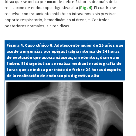
tórax que se indica por inicio de fiebre 24 horas después de la
realización de endoscopia digestiva alta (
Fig. 4
)
.
El cuadro se
resuelve con tratamiento antibiótico intravenoso sin precisar
soporte respiratorio, hemodinámico ni drenaje. Controles
posteriores normales, sin recidivas.
Figura 4. Caso clínico 6. Adolescente mujer de 15 años que
acude a urgencias por epigastralgia intensa de 24 horas
de evolución que asocia náuseas, sin vómitos, diarrea ni
fiebre. El diagnóstico se realiza mediante radiografía de
tórax que se indica por inicio de fiebre 24 horas después
de la realización de endoscopia digestiva alta