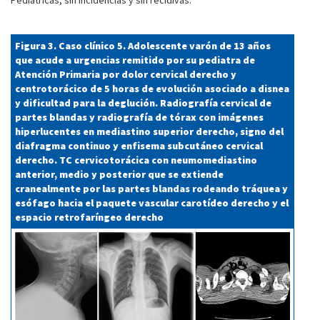
Pediátricas, sin incidencias y sin recidivas.
Figura 3. Caso clínico 5. Adolescente varón de 13 años
que acude a urgencias remitido por su pediatra de
Atención Primaria por dolor cervical derecho y
centrotorácico de 5 horas de evolución asociado a disnea
y dificultad para la deglución. Radiografía cervical de
partes blandas y radiografía de tórax con imágenes
hiperlucentes en mediastino superior derecho, signo del
diafragma continuo y enfisema subcutáneo cervical
derecho. TC cervicotorácica con neumomediastino
anterior, medio y posterior que se extiende
cranealmente por las partes blandas rodeando tráquea y
esófago hacia el paquete vascular carotídeo derecho y el
espacio retrofaríngeo derecho