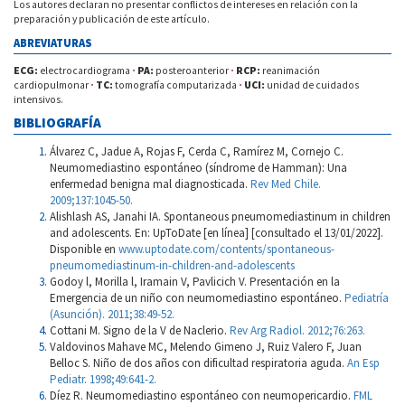
Los autores declaran no presentar conflictos de intereses en relación con la
preparación y publicación de este artículo.
ABREVIATURAS
ECG:
electrocardiograma
·
PA:
posteroanterior
·
RCP:
reanimación
cardiopulmonar
·
TC:
tomografía computarizada
·
UCI:
unidad de cuidados
intensivos.
BIBLIOGRAFÍA
Álvarez C, Jadue A, Rojas F, Cerda C, Ramírez M, Cornejo C.
Neumomediastino espontáneo (síndrome de Hamman): Una
enfermedad benigna mal diagnosticada.
Rev Med Chile.
2009;137:1045-50.
Alishlash AS, Janahi IA. Spontaneous pneumomediastinum in children
and adolescents. En: UpToDate [en línea] [consultado el 13/01/2022].
Disponible en
www.uptodate.com/contents/spontaneous-
pneumomediastinum-in-children-and-adolescents
Godoy l, Morilla l, Iramain V, Pavlicich V. Presentación en la
Emergencia de un niño con neumomediastino espontáneo.
Pediatría
(Asunción). 2011;38:49-52.
Cottani M. Signo de la V de Naclerio.
Rev Arg Radiol. 2012;76:263.
Valdovinos Mahave MC, Melendo Gimeno J, Ruiz Valero F, Juan
Belloc S. Niño de dos años con dificultad respiratoria aguda.
An Esp
Pediatr. 1998;49:641-2.
Díez R. Neumomediastino espontáneo con neumopericardio.
FML