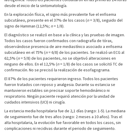
desde el inicio de la sintomatología.
En la exploración física, el signo más prevalente fue el enfisema
subcutáneo, presente en el 37% de los casos (
n
= 3/8), seguido del
signo de Hamman (12,5%;
n
= 1/8).
El diagnóstico se realizó en base a la clínica y las pruebas de imagen.
Todos los casos fueron confirmados con radiografía de tórax,
observándose presencia de aire mediastínico asociado a enfisema
subcutáneo en el 75% (
n
= 6/8) de los pacientes. Se realizó un ECG al
62,5% (
n
= 5/8) de los pacientes, no se objetivó alteraciones en
ninguno de ellos. En el 12,5% (
n
= 1/8) de los casos se solicitó TC de
confirmación. No se precisó la realización de esofagograma.
El 87% de los pacientes requirieron ingreso. Todos los pacientes
fueron tratados con reposo y analgesia. Durante su estancia se
mantuvieron estables sin precisar soporte hemodinámico ni
respiratorio. Ningún paciente requirió atención por la unidad de
cuidados intensivos (UCI) ni cirugía.
La estancia media hospitalaria fue de 2,1 días (rango: 1-5). La mediana
de seguimiento fue de tres años (rango: 2 meses a 10 años). Tras el
alta hospitalaria, la evolución fue favorable en todos los casos, sin
complicaciones ni recidivas durante el periodo de seguimiento.