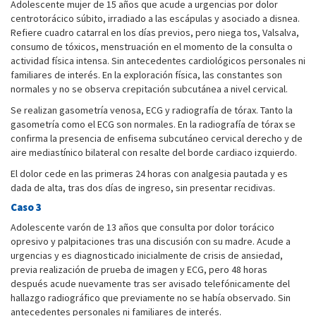
Adolescente mujer de 15 años que acude a urgencias por dolor
centrotorácico súbito, irradiado a las escápulas y asociado a disnea.
Refiere cuadro catarral en los días previos, pero niega tos, Valsalva,
consumo de tóxicos, menstruación en el momento de la consulta o
actividad física intensa. Sin antecedentes cardiológicos personales ni
familiares de interés. En la exploración física, las constantes son
normales y no se observa crepitación subcutánea a nivel cervical.
Se realizan gasometría venosa, ECG y radiografía de tórax. Tanto la
gasometría como el ECG son normales. En la radiografía de tórax se
confirma la presencia de enfisema subcutáneo cervical derecho y de
aire mediastínico bilateral con resalte del borde cardiaco izquierdo.
El dolor cede en las primeras 24 horas con analgesia pautada y es
dada de alta, tras dos días de ingreso, sin presentar recidivas.
Caso 3
Adolescente varón de 13 años que consulta por dolor torácico
opresivo y palpitaciones tras una discusión con su madre. Acude a
urgencias y es diagnosticado inicialmente de crisis de ansiedad,
previa realización de prueba de imagen y ECG, pero 48 horas
después acude nuevamente tras ser avisado telefónicamente del
hallazgo radiográfico que previamente no se había observado. Sin
antecedentes personales ni familiares de interés.