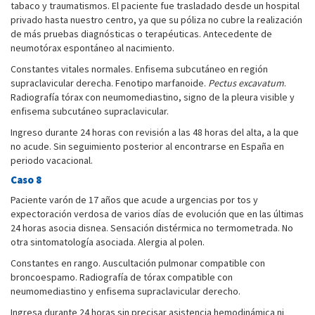
tabaco y traumatismos. El paciente fue trasladado desde un hospital
privado hasta nuestro centro, ya que su póliza no cubre la realización
de más pruebas diagnósticas o terapéuticas. Antecedente de
neumotórax espontáneo al nacimiento.
Constantes vitales normales. Enfisema subcutáneo en región
supraclavicular derecha. Fenotipo marfanoide.
Pectus excavatum
.
Radiografía tórax con neumomediastino, signo de la pleura visible y
enfisema subcutáneo supraclavicular.
Ingreso durante 24 horas con revisión a las 48 horas del alta, a la que
no acude. Sin seguimiento posterior al encontrarse en España en
periodo vacacional.
Caso 8
Paciente varón de 17 años que acude a urgencias por tos y
expectoración verdosa de varios días de evolución que en las últimas
24 horas asocia disnea. Sensación distérmica no termometrada. No
otra sintomatología asociada. Alergia al polen.
Constantes en rango. Auscultación pulmonar compatible con
broncoespamo. Radiografía de tórax compatible con
neumomediastino y enfisema supraclavicular derecho.
Ingresa durante 24 horas sin precisar asistencia hemodinámica ni