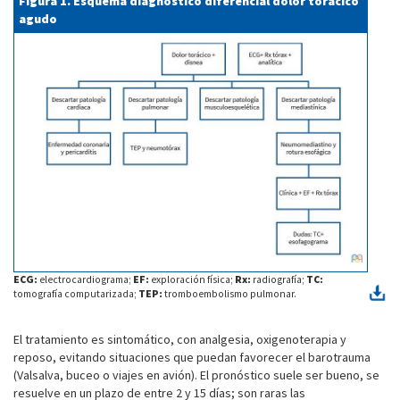
Figura 1. Esquema diagnóstico diferencial dolor torácico
agudo
ECG:
electrocardiograma;
EF:
exploración física;
Rx:
radiografía;
TC:
tomografía computarizada;
TEP:
tromboembolismo pulmonar.
El tratamiento es sintomático, con analgesia, oxigenoterapia y
reposo, evitando situaciones que puedan favorecer el barotrauma
(Valsalva, buceo o viajes en avión). El pronóstico suele ser bueno, se
resuelve en un plazo de entre 2 y 15 días; son raras las