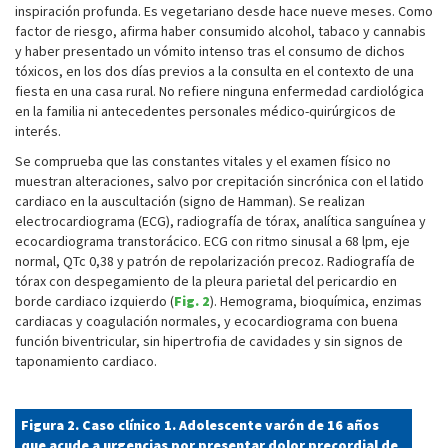
inspiración profunda. Es vegetariano desde hace nueve meses. Como
factor de riesgo, afirma haber consumido alcohol, tabaco y cannabis
y haber presentado un vómito intenso tras el consumo de dichos
tóxicos, en los dos días previos a la consulta en el contexto de una
fiesta en una casa rural. No refiere ninguna enfermedad cardiológica
en la familia ni antecedentes personales médico-quirúrgicos de
interés.
Se comprueba que las constantes vitales y el examen físico no
muestran alteraciones, salvo por crepitación sincrónica con el latido
cardiaco en la auscultación (signo de Hamman). Se realizan
electrocardiograma (ECG), radiografía de tórax, analítica sanguínea y
ecocardiograma transtorácico. ECG con ritmo sinusal a 68 lpm, eje
normal, QTc 0,38 y patrón de repolarización precoz. Radiografía de
tórax con despegamiento de la pleura parietal del pericardio en
borde cardiaco izquierdo (
Fig. 2
). Hemograma, bioquímica, enzimas
cardiacas y coagulación normales, y ecocardiograma con buena
función biventricular, sin hipertrofia de cavidades y sin signos de
taponamiento cardiaco.
Figura 2. Caso clínico 1. Adolescente varón de 16 años
que acude a urgencias por presentar dolor precordial de