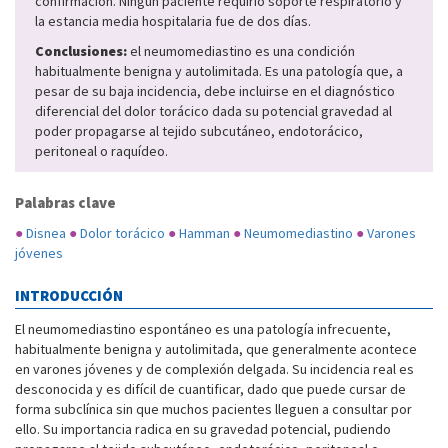
confirmación. Ningún paciente requirió soporte respiratorio y
la estancia media hospitalaria fue de dos días.
Conclusiones:
el neumomediastino es una condición
habitualmente benigna y autolimitada. Es una patología que, a
pesar de su baja incidencia, debe incluirse en el diagnóstico
diferencial del dolor torácico dada su potencial gravedad al
poder propagarse al tejido subcutáneo, endotorácico,
peritoneal o raquídeo.
Palabras clave
●
Disnea
●
Dolor torácico
●
Hamman
●
Neumomediastino
●
Varones
jóvenes
INTRODUCCIÓN
El neumomediastino espontáneo es una patología infrecuente,
habitualmente benigna y autolimitada, que generalmente acontece
en varones jóvenes y de complexión delgada. Su incidencia real es
desconocida y es difícil de cuantificar, dado que puede cursar de
forma subclínica sin que muchos pacientes lleguen a consultar por
ello. Su importancia radica en su gravedad potencial, pudiendo