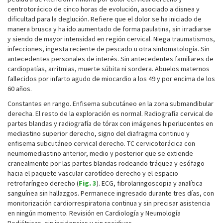
centrotorácico de cinco horas de evolución, asociado a disnea y
dificultad para la deglución. Refiere que el dolor se ha iniciado de
manera brusca y ha ido aumentado de forma paulatina, sin irradiarse
y siendo de mayor intensidad en región cervical. Niega traumatismos,
infecciones, ingesta reciente de pescado u otra sintomatología. Sin
antecedentes personales de interés. Sin antecedentes familiares de
cardiopatías, arritmias, muerte súbita ni sordera. Abuelos maternos
fallecidos por infarto agudo de miocardio a los 49 y por encima de los
60 años.
Constantes en rango. Enfisema subcutáneo en la zona submandibular
derecha. El resto de la exploración es normal. Radiografía cervical de
partes blandas y radiografía de tórax con imágenes hiperlucentes en
mediastino superior derecho, signo del diafragma continuo y
enfisema subcutáneo cervical derecho. TC cervicotorácica con
neumomediastino anterior, medio y posterior que se extiende
cranealmente por las partes blandas rodeando tráquea y esófago
hacia el paquete vascular carotídeo derecho y el espacio
retrofaríngeo derecho (
Fig. 3
). ECG, fibrolaringoscopia y analítica
sanguínea sin hallazgos. Permanece ingresado durante tres días, con
monitorización cardiorrespiratoria continua y sin precisar asistencia
en ningún momento. Revisión en Cardiología y Neumología