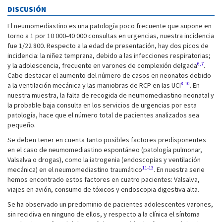
DISCUSIÓN
El neumomediastino es una patología poco frecuente que supone en
torno a 1 por 10 000-40 000 consultas en urgencias, nuestra incidencia
fue 1/22 800. Respecto a la edad de presentación, hay dos picos de
incidencia: la niñez temprana, debido a las infecciones respiratorias;
6,7
y la adolescencia, frecuente en varones de complexión delgada
.
Cabe destacar el aumento del número de casos en neonatos debido
8-10
a la ventilación mecánica y las maniobras de RCP en las UCI
. En
nuestra muestra, la falta de recogida de neumomediastino neonatal y
la probable baja consulta en los servicios de urgencias por esta
patología, hace que el número total de pacientes analizados sea
pequeño.
Se deben tener en cuenta tanto posibles factores predisponentes
en el caso de neumomediastino espontáneo (patología pulmonar,
Valsalva o drogas), como la iatrogenia (endoscopias y ventilación
11-13
mecánica) en el neumomediastino traumático
. En nuestra serie
hemos encontrado estos factores en cuatro pacientes: Valsalva,
viajes en avión, consumo de tóxicos y endoscopia digestiva alta.
Se ha observado un predominio de pacientes adolescentes varones,
sin recidiva en ninguno de ellos, y respecto a la clínica el síntoma