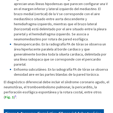
aprecian unas líneas hipodensas que parecen configurar una V
en el margen inferior y lateral izquierdo del mediastino. El
brazo medial (vertical) de la V se corresponde con el aire
mediastínico situado entre aorta descendente y
hemidiafragma izquierdo, mientras que el brazo lateral
(horizontal) está delimitado por el aire situado entre la pleura
parietal y el hemidiafragma izquierdo. Se asocia a
neumomediastino por rotura de pared esofágica.
Neumopericardio. En la radiografía PA de tórax se observa un
área hiperlucente paralela al borde cardiaco y que
generalmente bordea toda la silueta cardiaca, delimitada por
una línea radiopaca que se corresponde con el pericardio
parietal.
Enfisema subcutáneo. En la radiografía PA de tórax se observa
densidad aire en las partes blandas de la pared torácica.
El diagnóstico diferencial debe incluir el síndrome coronario agudo, el
neumotórax, el tromboembolismo pulmonar, la pericarditis, la
perforación esofágica espontánea y la rotura costal, entre otros
5
(
Fig. 1
)
.