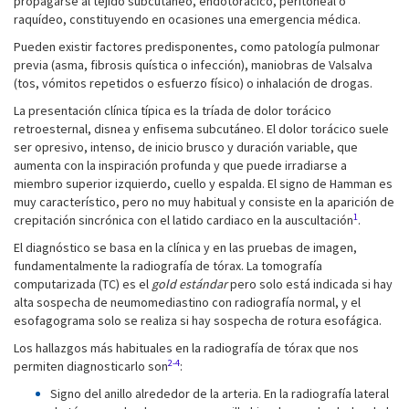
propagarse al tejido subcutáneo, endotorácico, peritoneal o
raquídeo, constituyendo en ocasiones una emergencia médica.
Pueden existir factores predisponentes, como patología pulmonar
previa (asma, fibrosis quística o infección), maniobras de Valsalva
(tos, vómitos repetidos o esfuerzo físico) o inhalación de drogas.
La presentación clínica típica es la tríada de dolor torácico
retroesternal, disnea y enfisema subcutáneo. El dolor torácico suele
ser opresivo, intenso, de inicio brusco y duración variable, que
aumenta con la inspiración profunda y que puede irradiarse a
miembro superior izquierdo, cuello y espalda. El signo de Hamman es
muy característico, pero no muy habitual y consiste en la aparición de
1
crepitación sincrónica con el latido cardiaco en la auscultación
.
El diagnóstico se basa en la clínica y en las pruebas de imagen,
fundamentalmente la radiografía de tórax. La tomografía
computarizada (TC) es el
gold estándar
pero solo está indicada si hay
alta sospecha de neumomediastino con radiografía normal, y el
esofagograma solo se realiza si hay sospecha de rotura esofágica.
Los hallazgos más habituales en la radiografía de tórax que nos
2-4
permiten diagnosticarlo son
:
Signo del anillo alrededor de la arteria. En la radiografía lateral