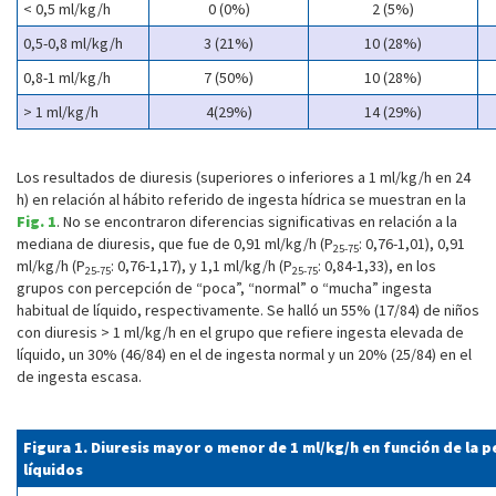
< 0,5 ml/kg/h
0 (0%)
2 (5%)
0,5-0,8 ml/kg/h
3 (21%)
10 (28%)
0,8-1 ml/kg/h
7 (50%)
10 (28%)
> 1 ml/kg/h
4(29%)
14 (29%)
Los resultados de diuresis (superiores o inferiores a 1 ml/kg/h en 24
h) en relación al hábito referido de ingesta hídrica se muestran en la
Fig. 1
. No se encontraron diferencias significativas en relación a la
mediana de diuresis, que fue de 0,91 ml/kg/h (P
: 0,76-1,01), 0,91
25-75
ml/kg/h (P
: 0,76-1,17), y 1,1 ml/kg/h (P
: 0,84-1,33), en los
25-75
25-75
grupos con percepción de “poca”, “normal” o “mucha” ingesta
habitual de líquido, respectivamente. Se halló un 55% (17/84) de niños
con diuresis > 1 ml/kg/h en el grupo que refiere ingesta elevada de
líquido, un 30% (46/84) en el de ingesta normal y un 20% (25/84) en el
de ingesta escasa.
Figura 1. Diuresis mayor o menor de 1 ml/kg/h en función de la p
líquidos