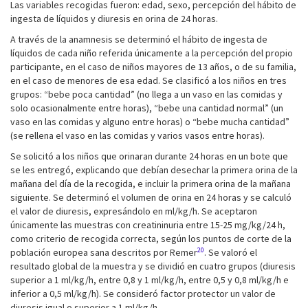
Las variables recogidas fueron: edad, sexo, percepción del hábito de
ingesta de líquidos y diuresis en orina de 24 horas.
A través de la anamnesis se determinó el hábito de ingesta de
líquidos de cada niño referida únicamente a la percepción del propio
participante, en el caso de niños mayores de 13 años, o de su familia,
en el caso de menores de esa edad. Se clasificó a los niños en tres
grupos: “bebe poca cantidad” (no llega a un vaso en las comidas y
solo ocasionalmente entre horas), “bebe una cantidad normal” (un
vaso en las comidas y alguno entre horas) o “bebe mucha cantidad”
(se rellena el vaso en las comidas y varios vasos entre horas).
Se solicitó a los niños que orinaran durante 24 horas en un bote que
se les entregó, explicando que debían desechar la primera orina de la
mañana del día de la recogida, e incluir la primera orina de la mañana
siguiente. Se determinó el volumen de orina en 24 horas y se calculó
el valor de diuresis, expresándolo en ml/kg/h. Se aceptaron
únicamente las muestras con creatininuria entre 15-25 mg/kg/24 h,
como criterio de recogida correcta, según los puntos de corte de la
20
población europea sana descritos por Remer
. Se valoró el
resultado global de la muestra y se dividió en cuatro grupos (diuresis
superior a 1 ml/kg/h, entre 0,8 y 1 ml/kg/h, entre 0,5 y 0,8 ml/kg/h e
inferior a 0,5 ml/kg/h). Se consideró factor protector un valor de
diuresis igual o superior a 1 ml/kg/h.