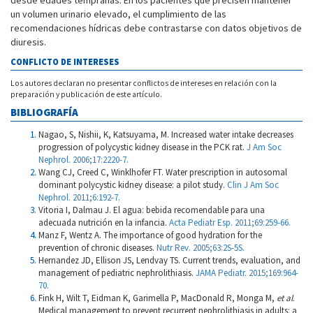
desde edades tempranas. En los pacientes que precisen mantener
un volumen urinario elevado, el cumplimiento de las
recomendaciones hídricas debe contrastarse con datos objetivos de
diuresis.
CONFLICTO DE INTERESES
Los autores declaran no presentar conflictos de intereses en relación con la
preparación y publicación de este artículo.
BIBLIOGRAFÍA
Nagao, S, Nishii, K, Katsuyama, M. Increased water intake decreases
progression of polycystic kidney disease in the PCK rat.
J Am Soc
Nephrol. 2006;17:2220-7.
Wang CJ, Creed C, Winklhofer FT. Water prescription in autosomal
dominant polycystic kidney disease: a pilot study.
Clin J Am Soc
Nephrol. 2011;6:192-7.
Vitoria I, Dalmau J. El agua: bebida recomendable para una
adecuada nutrición en la infancia.
Acta Pediatr Esp. 2011;69:259-66.
Manz F, Wentz A. The importance of good hydration for the
prevention of chronic diseases.
Nutr Rev. 2005;63:2S-5S.
Hernandez JD, Ellison JS, Lendvay TS. Current trends, evaluation, and
management of pediatric nephrolithiasis.
JAMA Pediatr. 2015;169:964-
70.
Fink H, Wilt T, Eidman K, Garimella P, MacDonald R, Monga M,
et al
.
Medical management to prevent recurrent nephrolithiasis in adults: a