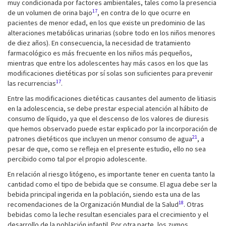
muy condicionada por factores ambientales, tales como la presencia
17
de un volumen de orina bajo
, en contra de lo que ocurre en
pacientes de menor edad, en los que existe un predominio de las
alteraciones metabólicas urinarias (sobre todo en los niños menores
de diez años). En consecuencia, la necesidad de tratamiento
farmacológico es más frecuente en los niños más pequeños,
mientras que entre los adolescentes hay más casos en los que las
modificaciones dietéticas por sí solas son suficientes para prevenir
17
las recurrencias
.
Entre las modificaciones dietéticas causantes del aumento de litiasis
en la adolescencia, se debe prestar especial atención al hábito de
consumo de líquido, ya que el descenso de los valores de diuresis
que hemos observado puede estar explicado por la incorporación de
21
patrones dietéticos que incluyen un menor consumo de agua
, a
pesar de que, como se refleja en el presente estudio, ello no sea
percibido como tal por el propio adolescente.
En relación al riesgo litógeno, es importante tener en cuenta tanto la
cantidad como el tipo de bebida que se consume. El agua debe ser la
bebida principal ingerida en la población, siendo esta una de las
18
recomendaciones de la Organización Mundial de la Salud
. Otras
bebidas como la leche resultan esenciales para el crecimiento y el
desarrollo de la población infantil. Por otra parte, los zumos