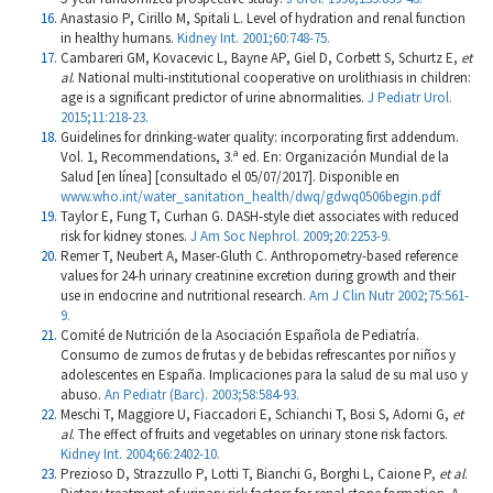
Anastasio P, Cirillo M, Spitali L. Level of hydration and renal function
in healthy humans.
Kidney Int. 2001;60:748-75.
Cambareri GM, Kovacevic L, Bayne AP, Giel D, Corbett S, Schurtz E,
et
al
. National multi-institutional cooperative on urolithiasis in children:
age is a significant predictor of urine abnormalities.
J Pediatr Urol.
2015;11:218-23.
Guidelines for drinking-water quality: incorporating first addendum.
Vol. 1, Recommendations, 3.ª ed. En: Organización Mundial de la
Salud [en línea] [consultado el 05/07/2017]. Disponible en
www.who.int/water_sanitation_health/dwq/gdwq0506begin.pdf
Taylor E, Fung T, Curhan G. DASH-style diet associates with reduced
risk for kidney stones.
J Am Soc Nephrol. 2009;20:2253-9.
Remer T, Neubert A, Maser-Gluth C. Anthropometry-based reference
values for 24-h urinary creatinine excretion during growth and their
use in endocrine and nutritional research.
Am J Clin Nutr 2002;75:561-
9.
Comité de Nutrición de la Asociación Española de Pediatría.
Consumo de zumos de frutas y de bebidas refrescantes por niños y
adolescentes en España. Implicaciones para la salud de su mal uso y
abuso.
An Pediatr (Barc). 2003;58:584-93.
Meschi T, Maggiore U, Fiaccadori E, Schianchi T, Bosi S, Adorni G,
et
al
. The effect of fruits and vegetables on urinary stone risk factors.
Kidney Int. 2004;66:2402-10.
Prezioso D, Strazzullo P, Lotti T, Bianchi G, Borghi L, Caione P,
et al
.