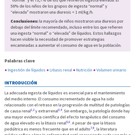
“normal” y el 73,7% de los que refirieron ingesta elevada. El
56% de los niños de los grupos de ingesta “normal” y
“elevada” mostraron una diuresis < 1 ml/kg/h.
Conclusiones:
la mayoría de niños mostraron una diuresis por
debajo del límite recomendado, incluso entre los que refieren
una ingesta “normal” o “elevada” de líquidos. Estos hallazgos
hacen visible la necesidad de promover estrategias
encaminadas a aumentar el consumo de agua en la población.
Palabras clave
●
Ingestión de líquidos
●
Litiasis renal
●
Nutrición
●
Volumen urinario
INTRODUCCIÓN
La adecuada ingesta de líquidos es esencial para el mantenimiento
del medio interno. El consumo incrementado de agua ha sido
relacionado con el retraso en la progresión de multitud de patologías
1,2
3,4
de causa renal
y extrarrenal
. Sin embargo, la patología donde hay
una mayor evidencia científica del efecto terapéutico del consumo
5,6
de agua elevado es la litiasis renal
. A pesar de que la litiasis
7,8
pediátrica es menos frecuente que en el adulto
, la literatura