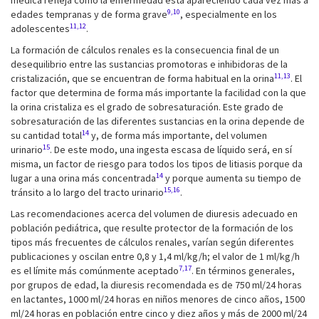
médica refleja cómo la enfermedad está apareciendo cada vez más a
9,10
edades tempranas y de forma grave
, especialmente en los
11,12
adolescentes
.
La formación de cálculos renales es la consecuencia final de un
desequilibrio entre las sustancias promotoras e inhibidoras de la
11,13
cristalización, que se encuentran de forma habitual en la orina
. El
factor que determina de forma más importante la facilidad con la que
la orina cristaliza es el grado de sobresaturación. Este grado de
sobresaturación de las diferentes sustancias en la orina depende de
14
su cantidad total
y, de forma más importante, del volumen
15
urinario
. De este modo, una ingesta escasa de líquido será, en sí
misma, un factor de riesgo para todos los tipos de litiasis porque da
14
lugar a una orina más concentrada
y porque aumenta su tiempo de
15,16
tránsito a lo largo del tracto urinario
.
Las recomendaciones acerca del volumen de diuresis adecuado en
población pediátrica, que resulte protector de la formación de los
tipos más frecuentes de cálculos renales, varían según diferentes
publicaciones y oscilan entre 0,8 y 1,4 ml/kg/h; el valor de 1 ml/kg/h
7,17
es el límite más comúnmente aceptado
. En términos generales,
por grupos de edad, la diuresis recomendada es de 750 ml/24 horas
en lactantes, 1000 ml/24 horas en niños menores de cinco años, 1500
ml/24 horas en población entre cinco y diez años y más de 2000 ml/24