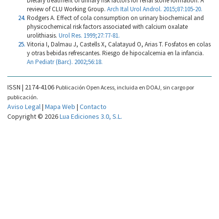
Dietary treatment of urinary risk factors for renal stone formation. A
review of CLU Working Group.
Arch Ital Urol Androl. 2015;87:105-20.
Rodgers A. Effect of cola consumption on urinary biochemical and
physicochemical risk factors associated with calcium oxalate
urolithiasis.
Urol Res. 1999;27:77-81.
Vitoria I, Dalmau J, Castells X, Calatayud O, Arias T. Fosfatos en colas
y otras bebidas refrescantes. Riesgo de hipocalcemia en la infancia.
An Pediatr (Barc). 2002;56:18.
ISSN | 2174-4106
Publicación Open Acess, incluida en DOAJ, sin cargo por
publicación.
Aviso Legal
|
Mapa Web
|
Contacto
Copyright © 2026
Lua Ediciones 3.0, S.L.