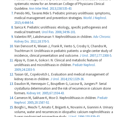
systematic review for an American College of Physicians Clinical
Guideline.
Ann Inter Med. 2013;158:535-43.
Penido MG, Tavares Mde S. Pediatric primary urolithiasis: symptoms,
medical management and prevention strategies.
World J Nephrol.
2015;4:444-54.
Sarica K. Pediatric urolithiasis: etiology, specific pathogenesis and
medical treatment.
Urol Res. 2006;34:96-101.
Valentini RP, Lakshmanan Y. Nephrolithiasis in children.
Adv Chronic
Kidney Dis. 2011;18:370-5.
Van Dervoort K, Wiesen J, Frank R, Vento S, Crosby V, Chandra M,
Trachtman H. Urolithiasis in pediatric patients: a single center study of
incidence, clinical presentation and outcome.
J Urol. 2007;177:2300-5.
Alpay H, Ozen A, Gokce I. N. Clinical and metabolic features of
urolithiasis and microlithiasis in children.
Pediatr Nephrol.
2009;24:2203-9.
Tasian GE, Copelovitch L. Evaluation and medical management of
kidney stones in children.
J Urol. 2014;192:1329-36.
Daudon M, Hennequin C, Boujelben G, Lacour B, Jungers P. Serial
crystalluria determination and the risk of recurrence in calcium stone
formers.
Kidney Int. 2005;67:1934-43.
Cameron M, Sakhaee K, Moe O. Nephrolithiasis in children.
Pediatr
Nephrol. 2005;20:1587-92.
Borghi L, Meschi T, Amato F, Briganti A, Novarini A, Giannini A. Urinary
volume, water and recurrences in idiopathic calcium nephrolithiasis: a
5-year randomized prospective study.
J Urol. 1996;155:839-43.