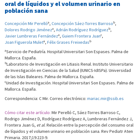
oral de líquidos y el volumen urinario en
población sana
a
b
Concepción Mir Perelló
,
Concepción Sáez-Torres Barroso
,
a
b
Dolores Rodrigo Jiménez
,
Adrián Rodríguez Rodríguez
,
a
c
Javier Lumbreras Fernández
,
Guiem Frontera Juan
,
a
b
Joan Figuerola Mulet
,
Félix Grases Freixedas
a
Servicio de Pediatría. Hospital Universitari Son Espases. Palma de
Mallorca. España.
b
Laboratorio de Investigación en Litiasis Renal. Instituto Universitario
de Investigación en Ciencias de la Salud (IUNICS-IdISPa). Universidad
de las Islas Baleares. Palma de Mallorca. España.
c
Unidad de Investigación. Hospital Universitari Son Espases. Palma de
Mallorca. España.
Correspondencia: C Mir. Correo electrónico:
mariac.mir@ssib.es
Cómo citar este artículo:
Mir Perelló C, Sáez-Torres Barroso C,
Rodrigo Jiménez D, Rodríguez Rodríguez A, Lumbreras Fernández J,
Frontera Juan G,
et al
. Relación entre la percepción del consumo oral
de líquidos y el volumen urinario en población sana. Rev Pediatr Aten
Primaria. 2017;19:223-9.