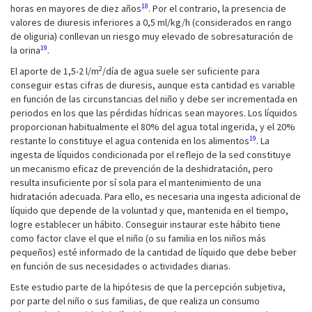
18
horas en mayores de diez años
. Por el contrario, la presencia de
valores de diuresis inferiores a 0,5 ml/kg/h (considerados en rango
de oliguria) conllevan un riesgo muy elevado de sobresaturación de
19
la orina
.
2
El aporte de 1,5-2 l/m
/día de agua suele ser suficiente para
conseguir estas cifras de diuresis, aunque esta cantidad es variable
en función de las circunstancias del niño y debe ser incrementada en
periodos en los que las pérdidas hídricas sean mayores. Los líquidos
proporcionan habitualmente el 80% del agua total ingerida, y el 20%
19
restante lo constituye el agua contenida en los alimentos
. La
ingesta de líquidos condicionada por el reflejo de la sed constituye
un mecanismo eficaz de prevención de la deshidratación, pero
resulta insuficiente por sí sola para el mantenimiento de una
hidratación adecuada. Para ello, es necesaria una ingesta adicional de
líquido que depende de la voluntad y que, mantenida en el tiempo,
logre establecer un hábito. Conseguir instaurar este hábito tiene
como factor clave el que el niño (o su familia en los niños más
pequeños) esté informado de la cantidad de líquido que debe beber
en función de sus necesidades o actividades diarias.
Este estudio parte de la hipótesis de que la percepción subjetiva,
por parte del niño o sus familias, de que realiza un consumo