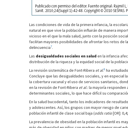
Las condiciones de vida de la primera infancia, la escolari
natural en que vive la población influirán de manera impor
vicioso en el que la mala salud, junto con la posición socia
facilitan mayores posibilidades de afrontar los retos de
7
delincuencia
.
Las
desigualdades sociales en salud
en la infancia afe
distribución de la riqueza y la equidad social de la poblac
8
La revisión sistemática de Font-Ribera
et al
.
ha estudiado 
Concluye que las desigualdades sociales, y en especial las
la cobertura vacunal y el uso de servicios sanitarios, don
en la revisión de Font-Ribera
et al
.: la mayoría responden 
determinantes sociales, lo que hace difícil su comparació
En la salud bucodental, tanto los indicadores de resultado
y adolescentes. Así, los grupos con mayor riesgo de carie
población infantil de clase social baja (
odds ratio
[OR]: 0,4
La prevalencia de obesidad en la población infantil es ma
más de obesidad en niños con madres de menor nivel educa