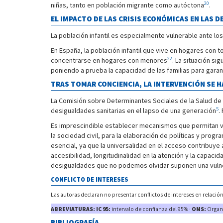
20
niñas, tanto en población migrante como autóctona
.
EL IMPACTO DE LAS CRISIS ECONÓMICAS EN LAS D
La población infantil es especialmente vulnerable ante lo
En España, la población infantil que vive en hogares con
22
concentrarse en hogares con menores
. La situación s
poniendo a prueba la capacidad de las familias para garanti
TRAS TOMAR CONCIENCIA, LA INTERVENCIÓN SE H
La Comisión sobre Determinantes Sociales de la Salud de 
5
desigualdades sanitarias en el lapso de una generación
.
Es imprescindible establecer mecanismos que permitan visib
la sociedad civil, para la elaboración de políticas y progr
esencial, ya que la universalidad en el acceso contribuye 
accesibilidad, longitudinalidad en la atención y la capac
desigualdades que no podemos olvidar suponen una vulner
CONFLICTO DE INTERESES
Las autoras declaran no presentar conflictos de intereses en relación
ABREVIATURAS: IC 95:
intervalo de confianza del 95% ·
OMS:
Organi
BIBLIOGRAFÍA