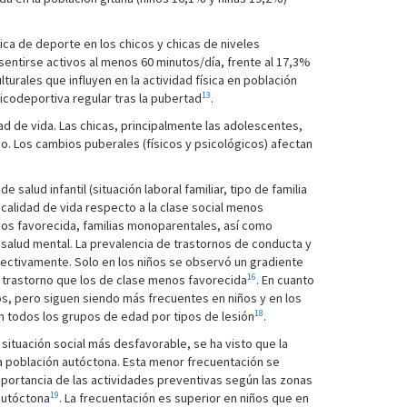
ica de deporte en los chicos y chicas de niveles
 sentirse activos al menos 60 minutos/día, frente al 17,3%
turales que influyen en la actividad física en población
13
icodeportiva regular tras la pubertad
.
idad de vida. Las chicas, principalmente las adolescentes,
o. Los cambios puberales (físicos y psicológicos) afectan
salud infantil (situación laboral familiar, tipo de familia
 calidad de vida respecto a la clase social menos
enos favorecida, familias monoparentales, así como
alud mental. La prevalencia de trastornos de conducta y
espectivamente. Solo en los niños se observó un gradiente
16
e trastorno que los de clase menos favorecida
. En cuanto
ños, pero siguen siendo más frecuentes en niños y en los
18
n todos los grupos de edad por tipos de lesión
.
situación social más desfavorable, se ha visto que la
 la población autóctona. Esta menor frecuentación se
portancia de las actividades preventivas según las zonas
19
 autóctona
. La frecuentación es superior en niños que en