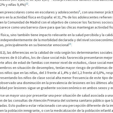
12
0,2% y niñas 9,4%)
.
8
to en preescolares como en escolares y adolescentes
, con una menor práct
ero en la actividad física en España: el 31,7% de los adolescentes refieren
o en la Comunidad de Madrid con el objetivo de conocer los factores sociocul
 aparece como una barrera clave para que las chicas mantengan actividad fis
d física, sino también tiene impacto relevante en la salud percibida y la cal
, independientemente de la morbilidad declarada y del nivel socioeconómic
15
cas, principalmente en su bienestar emocional
.
), las diferencias en la calidad de vida según los determinantes sociales de 
menores de 8-10 años, los de clase social más favorecida presentaron mejor
iete años de edad de familias con menor nivel de estudios, clase social m
iembros en situación de desempleo, tenían mayor riesgo de problemas de s
os niños que en las niñas, del 3 frente al 1,4% y del 1,2 frente al 0,8%, r
presentando los niños de clase social alta menor frecuencia de este tipo d
ha observado una disminución en la prevalencia de lesiones en los últimos a
bilidad por lesiones sigue un gradiente socioeconómico en ambos sexos y e
rse un mayor uso por presentar una peor situación de salud asociada a una 
ón de las consultas de Atención Primaria del sistema sanitario público que
as. Esto pudiera estar relacionado con una percepción diferente de la im
n la población inmigrante, o con la medicalización de la población infantil