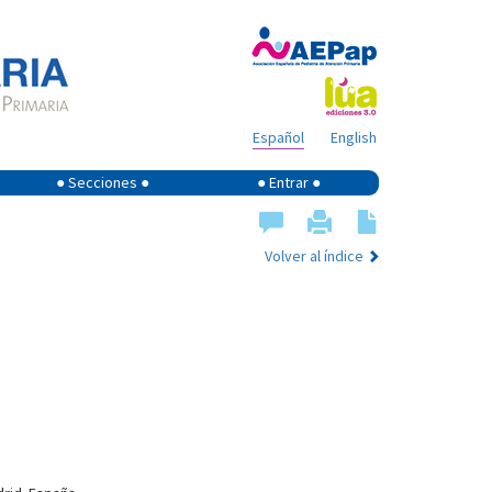
Español
English
● Secciones ●
● Entrar ●
Volver al índice