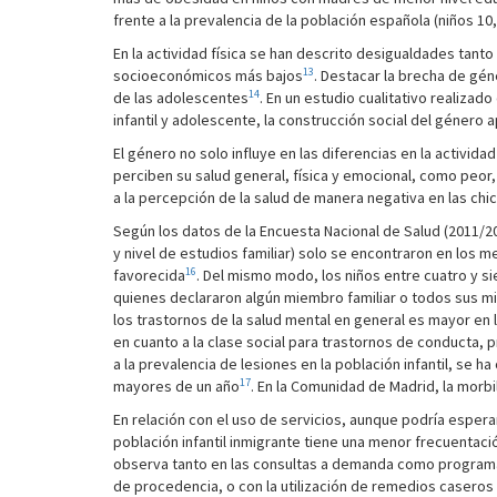
frente a la prevalencia de la población española (niños 1
En la actividad física se han descrito desigualdades tan
13
socioeconómicos más bajos
. Destacar la brecha de gén
14
de las adolescentes
. En un estudio cualitativo realizad
infantil y adolescente, la construcción social del género
El género no solo influye en las diferencias en la activida
perciben su salud general, física y emocional, como peor
a la percepción de la salud de manera negativa en las chi
Según los datos de la Encuesta Nacional de Salud (2011/2012
y nivel de estudios familiar) solo se encontraron en los 
16
favorecida
. Del mismo modo, los niños entre cuatro y s
quienes declararon algún miembro familiar o todos sus m
los trastornos de la salud mental en general es mayor en l
en cuanto a la clase social para trastornos de conducta, 
a la prevalencia de lesiones en la población infantil, se 
17
mayores de un año
. En la Comunidad de Madrid, la mor
En relación con el uso de servicios, aunque podría espera
población infantil inmigrante tiene una menor frecuentaci
observa tanto en las consultas a demanda como programad
de procedencia, o con la utilización de remedios caseros e