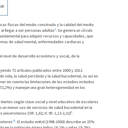
ticas físicas del medio construido y la calidad del medio
5
 al llegar a ser personas adultas
. Se genera un círculo
s fundamental para adquirir recursos y capacidades, que
oblemas de salud mental, enfermedades cardiacas y
del nivel de desarrollo económico y social, de la
uyendo 72 artículos publicados entre 2000 y 2012.
 vida, la salud percibida y la salud bucodental, no así en
ner en cuenta las limitaciones de los estudios incluidos
(72,2%) y manejan una gran heterogeneidad en los
rdantes según clase social y nivel educativo de escolares
to un menor uso de servicios de salud bucodental en la
9
 universitarios (OR: 1,62; IC 95: 1,13-2,32)
.
10
enitores
. El estudio enKid (1998-2000) describe un 25%
da en la población gitana (niños 16,1% y niñas 19,2%)