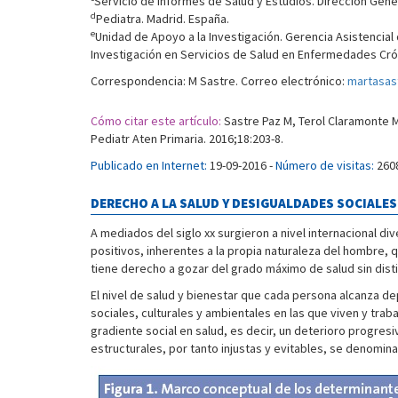
Servicio de Informes de Salud y Estudios. Dirección Gene
d
Pediatra. Madrid. España.
e
Unidad de Apoyo a la Investigación. Gerencia Asistencial
Investigación en Servicios de Salud en Enfermedades Cró
Correspondencia: M Sastre. Correo electrónico:
martasas
Cómo citar este artículo:
Sastre Paz M, Terol Claramonte M,
Pediatr Aten Primaria. 2016;18:203-8.
Publicado en Internet:
19-09-2016 -
Número de visitas:
260
DERECHO A LA SALUD Y DESIGUALDADES SOCIALES
A mediados del siglo xx surgieron a nivel internacional 
positivos, inherentes a la propia naturaleza del hombre,
tiene derecho a gozar del grado máximo de salud sin distin
El nivel de salud y bienestar que cada persona alcanza d
sociales, culturales y ambientales en las que viven y trab
gradiente social en salud, es decir, un deterioro progresi
estructurales, por tanto injustas y evitables, se denomin