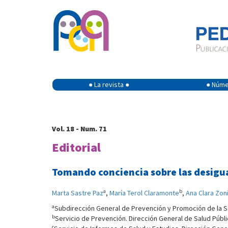
● La revista ●
● Númer
Vol. 18 - Num. 71
Editorial
Tomando conciencia sobre las desigual
a
b
Marta Sastre Paz
,
María Terol Claramonte
,
Ana Clara Zon
a
Subdirección General de Prevención y Promoción de la Sa
b
Servicio de Prevención. Dirección General de Salud Públ
c