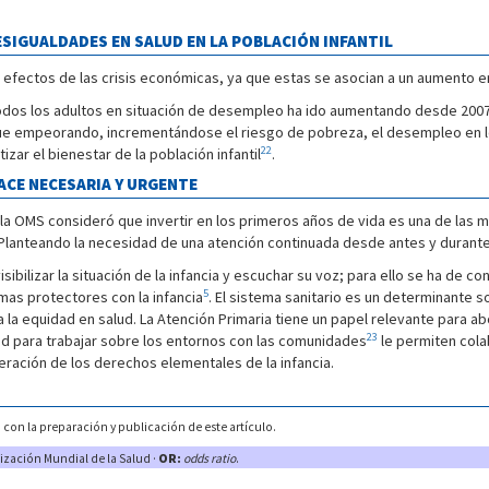
ESIGUALDADES EN SALUD EN LA POBLACIÓN INFANTIL
s efectos de las crisis económicas, ya que estas se asocian a un aumento 
 todos los adultos en situación de desempleo ha ido aumentando desde 2007.
igue empeorando, incrementándose el riesgo de pobreza, el desempleo en l
22
zar el bienestar de la población infantil
.
ACE NECESARIA Y URGENTE
la OMS consideró que invertir en los primeros años de vida es una de las m
 Planteando la necesidad de una atención continuada desde antes y durante l
ilizar la situación de la infancia y escuchar su voz; para ello se ha de co
5
amas protectores con la infancia
. El sistema sanitario es un determinante s
a la equidad en salud. La Atención Primaria tiene un papel relevante para a
23
idad para trabajar sobre los entornos con las comunidades
le permiten cola
ación de los derechos elementales de la infancia.
 con la preparación y publicación de este artículo.
zación Mundial de la Salud ·
OR:
odds ratio
.