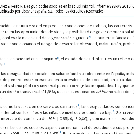
zación, la naturaleza del empleo, las condiciones de trabajo, las caracterís
tante en las oportunidades de vida y la posibilidad de gozar de buena salud
6
l, conlleva la mala salud de la generación siguiente
. La primera infancia e
 la vida condicionando el riesgo de desarrollar obesidad, malnutrición, pr
5
ctan a la sociedad en su conjunto
, el estado de salud infantil es un reflejo 
6
ión
.
las desigualdades sociales en salud infantil y adolescente en España, incl
 de género, están presentes en la prevalencia de obesidad, en la calidad de
de el sistema público y universal puede corregir las inequidades. Hay que te
a un diseño transversal (81,9%), utilizan cuestionarios
ad hoc
no validados 
n.
8
s como la utilización de servicios sanitarios
, las desigualdades son conco
9
s dental son los niños y las niñas de nivel socioeconómico bajo
. Se ha vis
; intervalo de confianza del 95% [IC 95]: 0,19-0,86), y con madres sin estudios
yor en las clases sociales bajas o con menor nivel de estudios de sus prog
11
tivo (OR: 1,25; IC 95: 1,03-1,67)
. Esta prevalencia también está aumenta