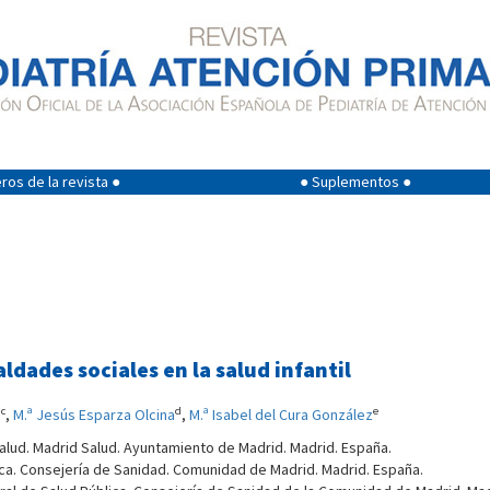
os de la revista ●
● Suplementos ●
dades sociales en la salud infantil
c
d
e
i
,
M.ª Jesús Esparza Olcina
,
M.ª Isabel del Cura González
lud. Madrid Salud. Ayuntamiento de Madrid. Madrid. España.
ica. Consejería de Sanidad. Comunidad de Madrid. Madrid. España.