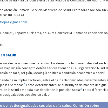
ral de Salud Pública. Consejería de Sanidad de la Comunidad de Madrid. Mad
 de Atención Primaria. Servicio Madrileño de Salud. Profesora asociada. Un
nicas (REDISSEC).
trepaz@gmail.com
 Zoni AC, Esparza Olcina MJ, del Cura González MI. Tomando conciencia sobr
85
 EN SALUD
diversas declaraciones que defendían los derechos fundamentales del ser h
 que bajo ningún concepto debían ser cuestionados. La Organización Mundia
1
ción de raza, religión, ideología política o condición económica o social
.
epende de múltiples factores, entre ellos los denominados determinantes so
2
ajan las personas
. Estos determinantes se distribuyen de manera desigual
2
vo de la salud a medida que desciende la posición social
. Estas diferenci
3
an desigualdades sociales en salud
.