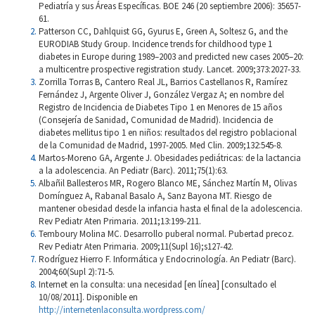
Pediatría y sus Áreas Específicas. BOE 246 (20 septiembre 2006): 35657-
61.
Patterson CC, Dahlquist GG, Gyurus E, Green A, Soltesz G, and the
EURODIAB Study Group. Incidence trends for childhood type 1
diabetes in Europe during 1989–2003 and predicted new cases 2005–20:
a multicentre prospective registration study. Lancet. 2009;373:2027-33.
Zorrilla Torras B, Cantero Real JL, Barrios Castellanos R, Ramírez
Fernández J, Argente Oliver J, González Vergaz A; en nombre del
Registro de Incidencia de Diabetes Tipo 1 en Menores de 15 años
(Consejería de Sanidad, Comunidad de Madrid). Incidencia de
diabetes mellitus tipo 1 en niños: resultados del registro poblacional
de la Comunidad de Madrid, 1997-2005. Med Clin. 2009;132:545-8.
Martos-Moreno GA, Argente J. Obesidades pediátricas: de la lactancia
a la adolescencia. An Pediatr (Barc). 2011;75(1):63.
Albañil Ballesteros MR, Rogero Blanco ME, Sánchez Martín M, Olivas
Domínguez A, Rabanal Basalo A, Sanz Bayona MT. Riesgo de
mantener obesidad desde la infancia hasta el final de la adolescencia.
Rev Pediatr Aten Primaria. 2011;13:199-211.
Temboury Molina MC. Desarrollo puberal normal. Pubertad precoz.
Rev Pediatr Aten Primaria. 2009;11(Supl 16);s127-42.
Rodríguez Hierro F. Informática y Endocrinología. An Pediatr (Barc).
2004;60(Supl 2):71-5.
Internet en la consulta: una necesidad [en línea] [consultado el
10/08/2011]. Disponible en
http://internetenlaconsulta.wordpress.com/