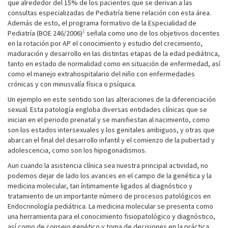
que alrededor del 15% de los pacientes que se derivan a las
consultas especializadas de Pediatría tiene relación con esta área.
Además de esto, el programa formativo de la Especialidad de
1
Pediatría (BOE 246/2006)
señala como uno de los objetivos docentes
en la rotación por AP el conocimiento y estudio del crecimiento,
maduración y desarrollo en las distintas etapas de la edad pediátrica,
tanto en estado de normalidad como en situación de enfermedad, así
como el manejo extrahospitalario del niño con enfermedades
crónicas y con minusvalía física o psíquica.
Un ejemplo en este sentido son las alteraciones de la diferenciación
sexual. Esta patología engloba diversas entidades clínicas que se
inician en el periodo prenatal y se manifiestan al nacimiento, como
son los estados intersexuales y los genitales ambiguos, y otras que
abarcan el final del desarrollo infantil y el comienzo de la pubertad y
adolescencia, como son los hipogonadismos.
Aun cuando la asistencia clínica sea nuestra principal actividad, no
podemos dejar de lado los avances en el campo de la genética y la
medicina molecular, tan íntimamente ligados al diagnóstico y
tratamiento de un importante número de procesos patológicos en
Endocrinología pediátrica. La medicina molecular se presenta como
una herramienta para el conocimiento fisiopatológico y diagnóstico,
así como de consejo genético y toma de decisiones en la práctica