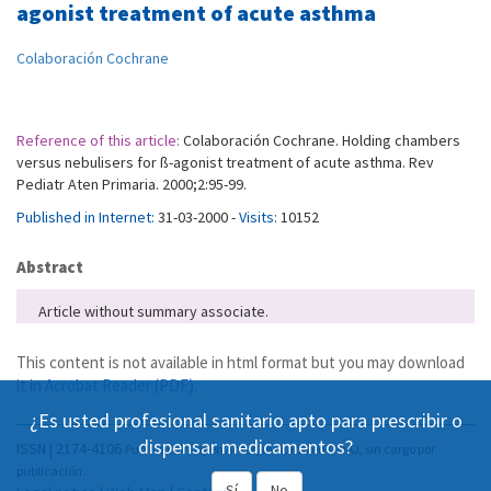
agonist treatment of acute asthma
Colaboración Cochrane
Reference of this article:
Colaboración Cochrane. Holding chambers
versus nebulisers for ß-agonist treatment of acute asthma. Rev
Pediatr Aten Primaria. 2000;2:95-99.
Published in Internet:
31-03-2000 -
Visits:
10152
Abstract
Article without summary associate.
This content is not available in html format but you may download
it in
Acrobat Reader (PDF)
.
¿Es usted profesional sanitario apto para prescribir o
dispensar medicamentos?
ISSN | 2174-4106
Publicación Open Acess, incluida en DOAJ, sin cargo por
publicación.
Sí
No